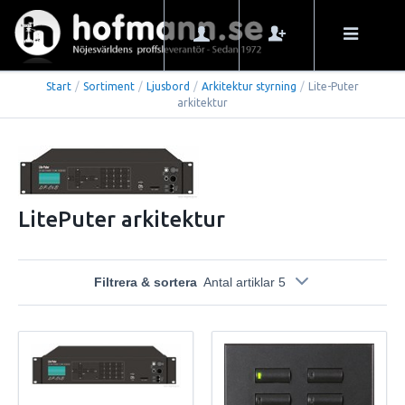
Start
/
Sortiment
/
Ljusbord
/
Arkitektur styrning
/
Lite-Puter
arkitektur
LitePuter arkitektur
Filtrera & sortera
Antal artiklar 5