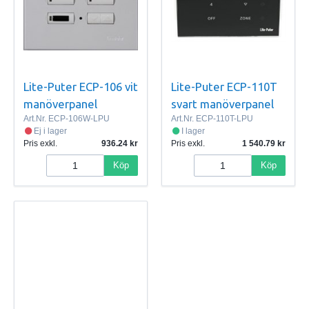
Lite-Puter ECP-106 vit
Lite-Puter ECP-110T
manöverpanel
svart manöverpanel
Art.Nr.
ECP-106W-LPU
Art.Nr.
ECP-110T-LPU
Ej i lager
I lager
Pris exkl.
936.24
Pris exkl.
1 540.79
Köp
Köp