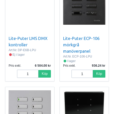
Lite-Puter LMS DMX
Lite-Puter ECP-106
kontroller
mörkgrå
Art.Nr.
DP-E6B-LPU
manöverpanel
Ej i lager
Art.Nr.
ECP-106-LPU
I lager
Pris exkl.
6 504.00
Pris exkl.
936.24
Köp
Köp