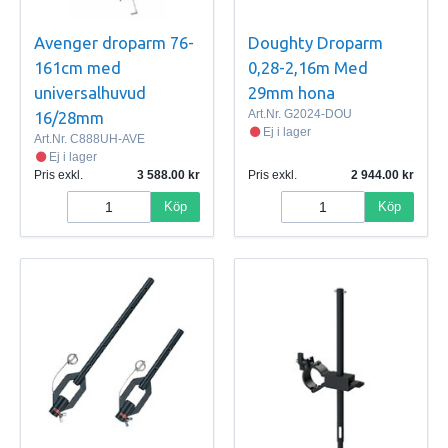
Avenger droparm 76-
Doughty Droparm
161cm med
0,28-2,16m Med
universalhuvud
29mm hona
Art.Nr.
G2024-DOU
16/28mm
Ej i lager
Art.Nr.
C888UH-AVE
Ej i lager
Pris exkl.
3 588.00
Pris exkl.
2 944.00
Köp
Köp