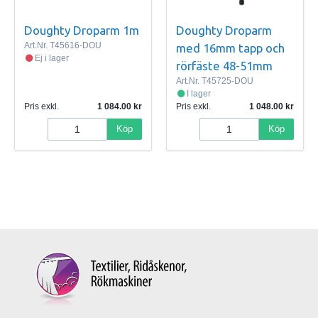
Doughty Droparm 1m
Doughty Droparm
Art.Nr.
T45616-DOU
med 16mm tapp och
Ej i lager
rörfäste 48-51mm
Art.Nr.
T45725-DOU
I lager
Pris exkl.
1 084.00
Pris exkl.
1 048.00
Köp
Köp