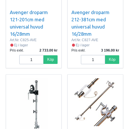
Avenger droparm
Avenger droparm
121-201cm med
212-381cm med
universal huvud
universal huvud
16/28mm
16/28mm
Art.Nr.
C825-AVE
Art.Nr.
C827-AVE
Ej i lager
Ej i lager
Pris exkl.
2 733.00
Pris exkl.
3 196.00
Köp
Köp