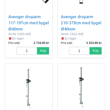
Avenger droparm
Avenger droparm
117-197cm med bygel
210-379cm med bygel
Ø40mm
Ø40mm
Art.Nr.
C820-AVE
Art.Nr.
C822-AVE
Ej i lager
Ej i lager
Pris exkl.
2 716.00
Pris exkl.
3 103.00
Köp
Köp