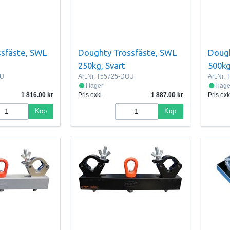
sfäste, SWL
Doughty Trossfäste, SWL
Dough
250kg, Svart
500kg
OU
Art.Nr.
T55725-DOU
Art.Nr.
T
I lager
I lag
1 816.00
Pris exkl.
1 887.00
Pris exk
Köp
Köp