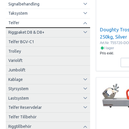
Signalbehandling
Taksystem
Telfer
Doughty Tros
Riggpaket D8 & D8+
250kg, Silver
Telfer BGV-C1
Art.Nr.
T55720-D
I lager
Trolley
Pris exkl.
Variolift
Jumbolift
Kablage
Styrsystem
Lastsystem
Telfer Reservdelar
Telfer Tillbehör
Riggtillbehör