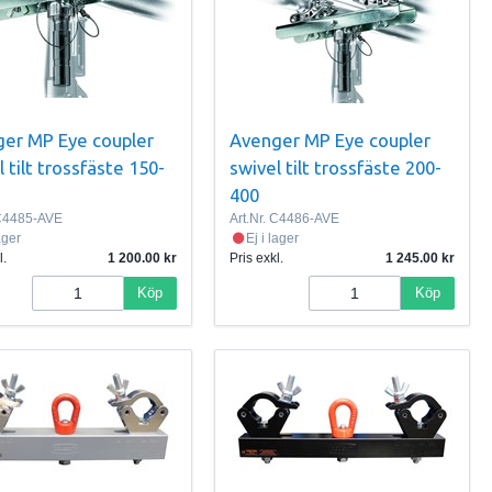
er MP Eye coupler
Avenger MP Eye coupler
 tilt trossfäste 150-
swivel tilt trossfäste 200-
400
4485-AVE
Art.Nr.
C4486-AVE
lager
Ej i lager
l.
1 200.00
Pris exkl.
1 245.00
Köp
Köp