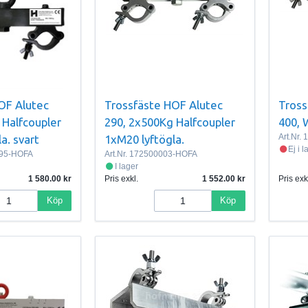
OF Alutec
Trossfäste HOF Alutec
Tross
 Halfcoupler
290, 2x500Kg Halfcoupler
400, 
Art.Nr.
1
a. svart
1xM20 lyftögla.
Ej i 
95-HOFA
Art.Nr.
172500003-HOFA
I lager
1 580.00
Pris exkl.
1 552.00
Pris exk
Köp
Köp