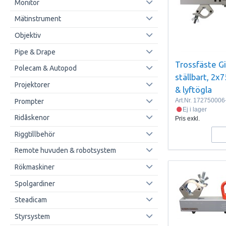
Monitor
Mätinstrument
Objektiv
Pipe & Drape
Trossfäste G
Polecam & Autopod
ställbart, 2x
Projektorer
& lyftögla
Art.Nr.
172750006
Prompter
Ej i lager
Ridåskenor
Pris exkl.
Riggtillbehör
Remote huvuden & robotsystem
Rökmaskiner
Spolgardiner
Steadicam
Styrsystem