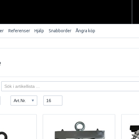
er
Referenser
Hjälp
Snabborder
Ångra köp
e
Art.Nr.
16