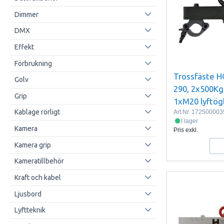
Dimmer
DMX
Effekt
Förbrukning
Trossfäste H
Golv
290, 2x500Kg
Grip
1xM20 lyftögl
Kablage rörligt
Art.Nr.
172500003
I lager
Kamera
Pris exkl.
Kamera grip
Kameratillbehör
Kraft och kabel
Ljusbord
Lyftteknik