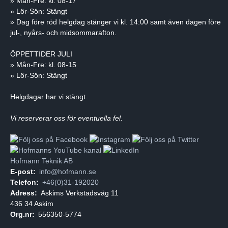
» Mån-Fre: kl. 08-17
» Lör-Sön: Stängt
» Dag före röd helgdag stänger vi kl. 14:00 samt även dagen före
jul-, nyårs- och midsommarafton.
ÖPPETTIDER JULI
» Mån-Fre: kl. 08-15
» Lör-Sön: Stängt
Helgdagar har vi stängt.
Vi reserverar oss för eventuella fel.
Hofmann Teknik AB
E-post:
info@hofmann.se
Telefon:
+46(0)31-192020
Adress:
Askims Verkstadsväg 11
436 34 Askim
Org.nr:
556350-5774