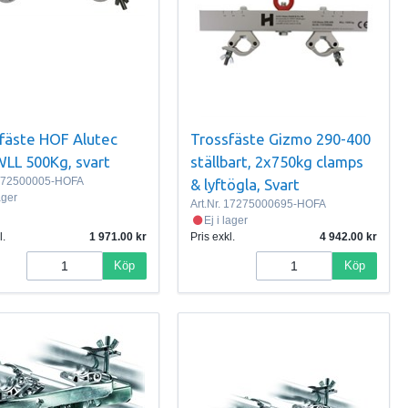
fäste HOF Alutec
Trossfäste Gizmo 290-400
WLL 500Kg, svart
ställbart, 2x750kg clamps
72500005-HOFA
& lyftögla, Svart
lager
Art.Nr.
17275000695-HOFA
Ej i lager
l.
1 971.00
Pris exkl.
4 942.00
Köp
Köp