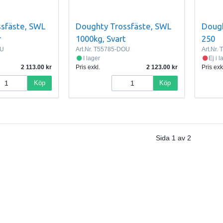
sfäste, SWL
Doughty Trossfäste, SWL
Dough
r
1000kg, Svart
250
OU
Art.Nr.
T55785-DOU
Art.Nr.
T
I lager
Ej i 
2 113.00
Pris exkl.
2 123.00
Pris exk
Köp
Köp
Sida
1
av
2