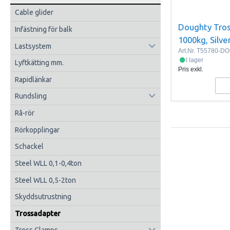
Cable glider
Doughty Tros
Infästning för balk
1000kg, Silve
Lastsystem
Art.Nr.
T55780-D
I lager
Lyftkätting mm.
Pris exkl.
Rapidlänkar
Rundsling
Rå-rör
Rörkopplingar
Schackel
Steel WLL 0,1-0,4ton
Steel WLL 0,5-2ton
Skyddsutrustning
Trossadapter