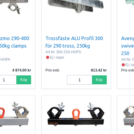
izmo 290-400
Trossfäste ALU Profil 300
Aveng
750kg clamps
för 290 tross, 250kg
swivel
Art.Nr.
300-250-HOFS
250
Ej i lager
-HOFA
Art.Nr.
C
Ej i 
4 874.00
Pris exkl.
813.42
Pris exk
Köp
Köp