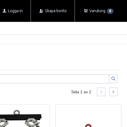
Logga in
Skapa konto
Varukorg
0
Sida
1
av
2