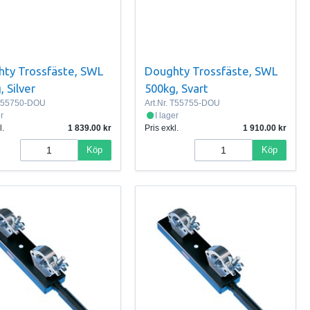
ty Trossfäste, SWL
Doughty Trossfäste, SWL
, Silver
500kg, Svart
55750-DOU
Art.Nr.
T55755-DOU
er
I lager
l.
1 839.00
Pris exkl.
1 910.00
Köp
Köp