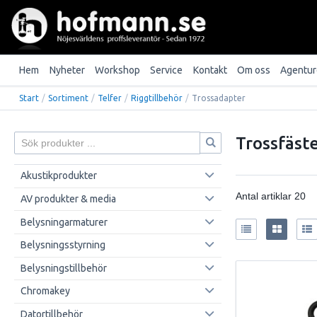
Hem
Nyheter
Workshop
Service
Kontakt
Om oss
Agentur
Start
/
Sortiment
/
Telfer
/
Riggtillbehör
/
Trossadapter
Trossfäst
Akustikprodukter
Antal artiklar
20
AV produkter & media
Belysningarmaturer
Belysningsstyrning
Belysningstillbehör
Chromakey
Datortillbehör