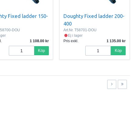
ty Fixed ladder 150-
Doughty Fixed ladder 200-
400
58700-DOU
Art.Nr.
T58701-DOU
lager
Ej i lager
l.
1 108.00
Pris exkl.
1 135.00
Köp
Köp