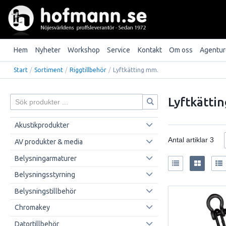
Hem
Nyheter
Workshop
Service
Kontakt
Om oss
Agentur
Start
/
Sortiment
/
Riggtillbehör
/
Lyftkätting mm.
Lyftkätti
Akustikprodukter
Antal artiklar
3
AV produkter & media
Belysningarmaturer
Belysningsstyrning
Belysningstillbehör
Chromakey
Datortillbehör