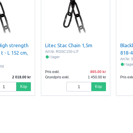
High strength
Litec Stac Chain 1,5m
Black
Art.Nr.
RGSC150-LIT
 t - L 152 cm,
818-4
I lager
Art.Nr.
S
I lag
NI
Pris exkl.
865.00
2 018.00
Grundpris exkl.
1 450.00
Pris exk
Köp
Köp