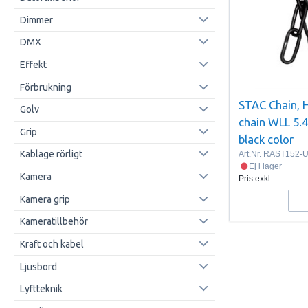
Dimmer
DMX
Effekt
Förbrukning
STAC Chain, 
Golv
chain WLL 5.4
Grip
black color
Kablage rörligt
Art.Nr.
RAST152-U
Ej i lager
Kamera
Pris exkl.
Kamera grip
Kameratillbehör
Kraft och kabel
Ljusbord
Lyftteknik