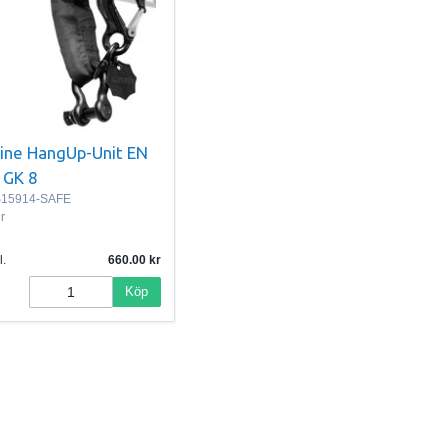
line HangUp-Unit EN
 GK 8
15914-SAFE
er
l.
660.00
Köp