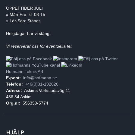
ÖPPETTIDER JULI
» Mån-Fre: kl. 08-15
» Lör-Sön: Stängt
Helgdagar har vi stängt.
Vi reserverar oss för eventuella fel.
Hofmann Teknik AB
E-post:
info@hofmann.se
Telefon:
+46(0)31-192020
Adress:
Askims Verkstadsväg 11
436 34 Askim
Org.nr:
556350-5774
HJÄLP