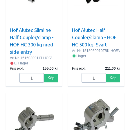
Hof Alutec Slimline
Hof Alutec Half
Half Coupler/clamp -
Coupler/clamp - HOF
HOF HC 300 kg med
HC 500 kg, Svart
Art.Nr.
1515050010TBK-HOFA
side entry
I lager
Art.Nr.
1515030011T-HOFA
Ej i lager
Pris exkl.
155.00
Pris exkl.
211.00
Köp
Köp