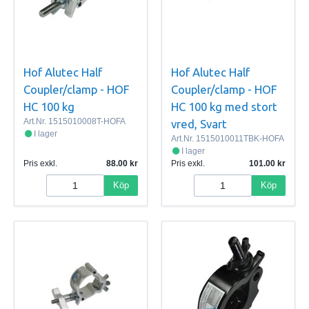
Hof Alutec Half
Hof Alutec Half
Coupler/clamp - HOF
Coupler/clamp - HOF
HC 100 kg
HC 100 kg med stort
Art.Nr.
1515010008T-HOFA
vred, Svart
I lager
Art.Nr.
1515010011TBK-HOFA
I lager
Pris exkl.
88.00
Pris exkl.
101.00
Köp
Köp