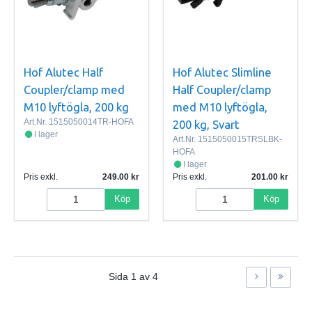
Hof Alutec Half
Hof Alutec Slimline
Coupler/clamp med
Half Coupler/clamp
M10 lyftögla, 200 kg
med M10 lyftögla,
Art.Nr.
1515050014TR-HOFA
200 kg, Svart
I lager
Art.Nr.
1515050015TRSLBK-
HOFA
I lager
Pris exkl.
249.00
Pris exkl.
201.00
Köp
Köp
Sida
1
av
4