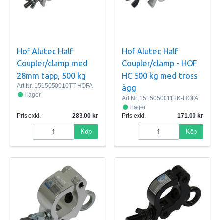
Hof Alutec Half
Hof Alutec Half
Coupler/clamp med
Coupler/clamp - HOF
28mm tapp, 500 kg
HC 500 kg med tross
Art.Nr.
1515050010TT-HOFA
ägg
I lager
Art.Nr.
1515050011TK-HOFA
I lager
Pris exkl.
283.00
Pris exkl.
171.00
Köp
Köp