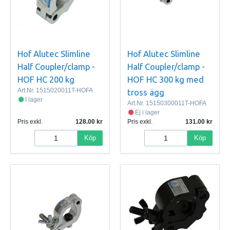
Hof Alutec Slimline
Hof Alutec Slimline
Half Coupler/clamp -
Half Coupler/clamp -
HOF HC 200 kg
HOF HC 300 kg med
Art.Nr.
1515020011T-HOFA
tross ägg
I lager
Art.Nr.
15150300011T-HOFA
Ej i lager
Pris exkl.
128.00
Pris exkl.
131.00
Köp
Köp