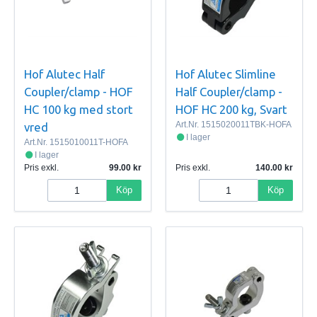
Hof Alutec Half
Hof Alutec Slimline
Coupler/clamp - HOF
Half Coupler/clamp -
HC 100 kg med stort
HOF HC 200 kg, Svart
Art.Nr.
1515020011TBK-HOFA
vred
I lager
Art.Nr.
1515010011T-HOFA
I lager
Pris exkl.
99.00
Pris exkl.
140.00
Köp
Köp