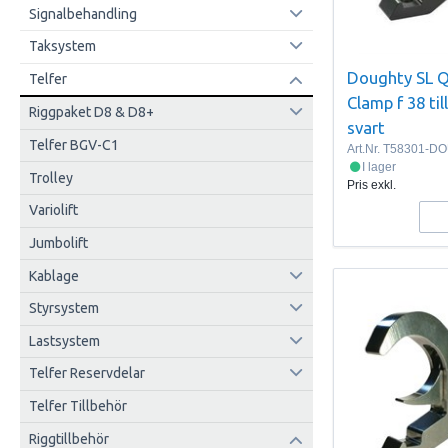
Signalbehandling
Taksystem
Doughty SL Q
Telfer
Clamp f 38 ti
Riggpaket D8 & D8+
svart
Telfer BGV-C1
Art.Nr.
T58301-D
I lager
Trolley
Pris exkl.
Variolift
Jumbolift
Kablage
Styrsystem
Lastsystem
Telfer Reservdelar
Telfer Tillbehör
Riggtillbehör