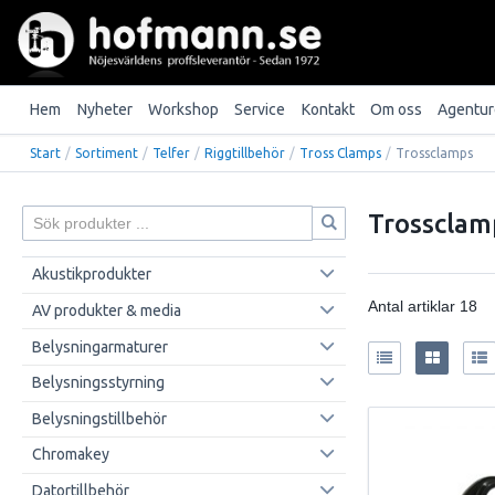
Hem
Nyheter
Workshop
Service
Kontakt
Om oss
Agentur
Start
/
Sortiment
/
Telfer
/
Riggtillbehör
/
Tross Clamps
/
Trossclamps
Trossclam
Akustikprodukter
Antal artiklar
18
AV produkter & media
Belysningarmaturer
Belysningsstyrning
Belysningstillbehör
Chromakey
Datortillbehör