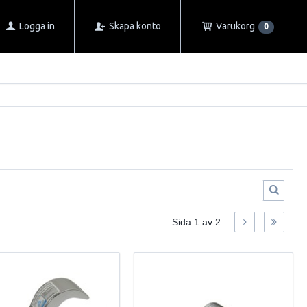
Logga in
Skapa konto
Varukorg
0
Sida
1
av
2