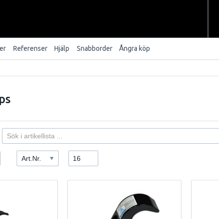
er
Referenser
Hjälp
Snabborder
Ångra köp
ps
Art.Nr.
16