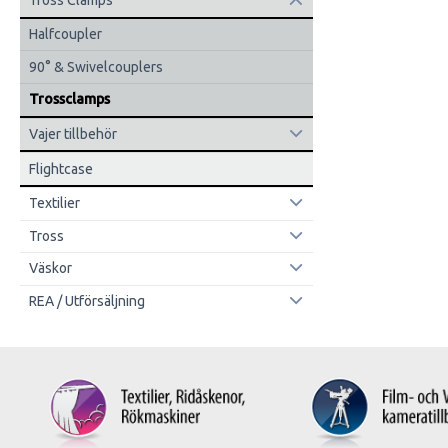
Tross Clamps
Halfcoupler
90° & Swivelcouplers
Trossclamps
Vajer tillbehör
Flightcase
Textilier
Tross
Väskor
REA / Utförsäljning