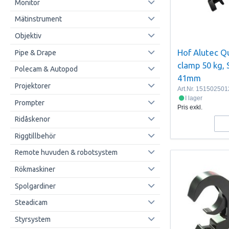
Monitor
Mätinstrument
Objektiv
Hof Alutec Qu
Pipe & Drape
clamp 50 kg, 
Polecam & Autopod
41mm
Projektorer
Art.Nr.
15150250
I lager
Prompter
Pris exkl.
Ridåskenor
Riggtillbehör
Remote huvuden & robotsystem
Rökmaskiner
Spolgardiner
Steadicam
Styrsystem