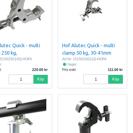
lutec Quick - multi
Hof Alutec Quick - multi
 250 kg,
clamp 50 kg, 30-41mm
515025010Q-HOFA
Art.Nr.
1515025011Q-HOFA
er
I lager
l.
220.00
Pris exkl.
111.00
Köp
Köp