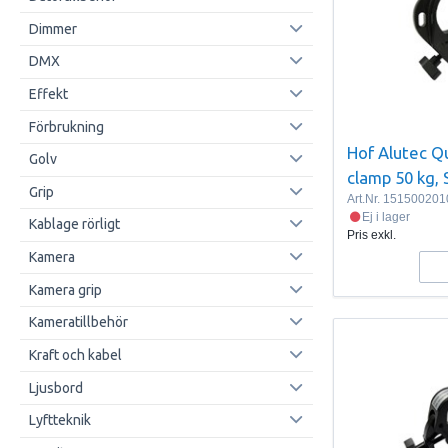
Dimmer
DMX
Effekt
Förbrukning
Hof Alutec Qu
Golv
clamp 50 kg, 
Grip
Art.Nr.
151500201
Ej i lager
Kablage rörligt
Pris exkl.
Kamera
Kamera grip
Kameratillbehör
Kraft och kabel
Ljusbord
Lyftteknik