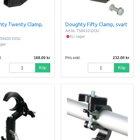
ty Twenty Clamp,
Doughty Fifty Clamp, svart
Art.Nr.
T58410-DOU
Ej i lager
58400-DOU
lager
l.
168.00
Pris exkl.
232.00
Köp
Köp