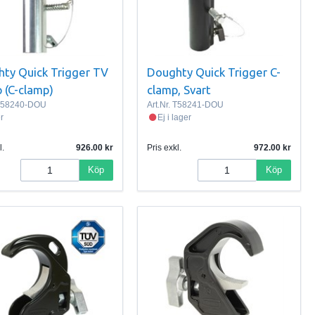
ty Quick Trigger TV
Doughty Quick Trigger C-
 (C-clamp)
clamp, Svart
58240-DOU
Art.Nr.
T58241-DOU
er
Ej i lager
l.
926.00
Pris exkl.
972.00
Köp
Köp