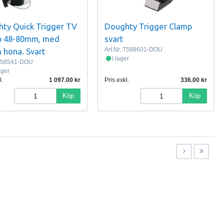
ty Quick Trigger TV
Doughty Trigger Clamp
p 48-80mm, med
svart
Art.Nr.
T588601-DOU
hona. Svart
I lager
58541-DOU
lager
l.
1 097.00
Pris exkl.
336.00
Köp
Köp