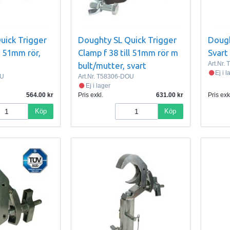
uick Trigger
Doughty SL Quick Trigger
Dough
ll 51mm rör,
Clamp f 38 till 51mm rör m
Svart
Art.Nr.
T
bult/mutter, svart
Ej i 
OU
Art.Nr.
T58306-DOU
Ej i lager
564.00
Pris exkl.
631.00
Pris exk
Köp
Köp