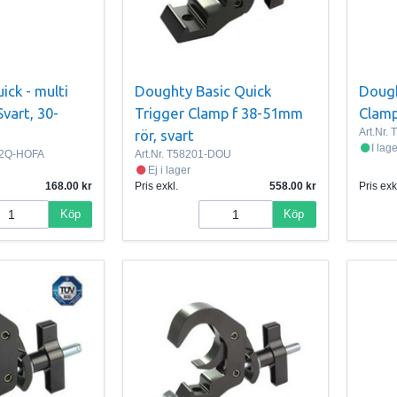
ick - multi
Doughty Basic Quick
Dough
Svart, 30-
Trigger Clamp f 38-51mm
Clamp
Art.Nr.
T
rör, svart
I lag
12Q-HOFA
Art.Nr.
T58201-DOU
Ej i lager
168.00
Pris exkl.
558.00
Pris exk
Köp
Köp