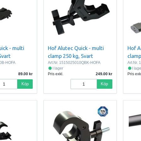
ick - multi
Hof Alutec Quick - multi
Hof A
Svart
clamp 250 kg, Svart
clamp
0B-HOFA
Art.Nr.
1515025010QBK-HOFA
Art.Nr.
1
I lager
I lag
89.00
Pris exkl.
249.00
Pris exk
Köp
Köp