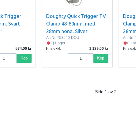
k Trigger
Doughty Quick Trigger TV
Dough
m, Svart
Clamp 48-80mm, med
Clam
OU
28mm hona. Silver
28mm 
Art.Nr.
T58540-DOU
Art.Nr.
T
Ej i lager
Ej i 
574.00
Pris exkl.
1 139.00
Pris exk
Köp
Köp
Sida
1
av
2