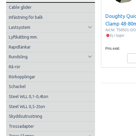
Cable glider
Doughty Quic
Infästning för balk
Clamp 48-80m
Lastsystem
Art.Nr.
T58501-D
Ej i lager
Lyftkätting mm.
Rapidlänkar
Pris exkl.
Rundsling
Rå-rör
Rörkopplingar
Schackel
Steel WLL 0,1-0,4ton
Steel WLL 0,5-2ton
Skyddsutrustning
Trossadapter