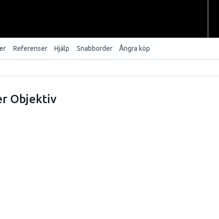
er
Referenser
Hjälp
Snabborder
Ångra köp
er Objektiv