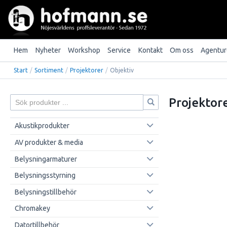
Hem
Nyheter
Workshop
Service
Kontakt
Om oss
Agentur
Start
/
Sortiment
/
Projektorer
/
Objektiv
Projektor
Akustikprodukter
AV produkter & media
Belysningarmaturer
Belysningsstyrning
Belysningstillbehör
Chromakey
Datortillbehör