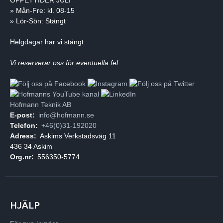
» Mån-Fre: kl. 08-15
» Lör-Sön: Stängt
Helgdagar har vi stängt.
Vi reserverar oss för eventuella fel.
Hofmann Teknik AB
E-post:
info@hofmann.se
Telefon:
+46(0)31-192020
Adress:
Askims Verkstadsväg 11
436 34 Askim
Org.nr:
556350-5774
HJÄLP