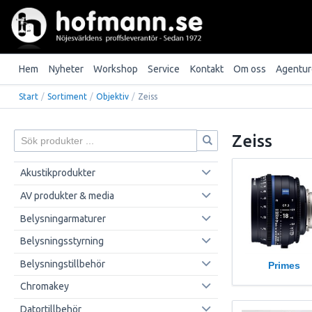
Hem
Nyheter
Workshop
Service
Kontakt
Om oss
Agentur
Start
/
Sortiment
/
Objektiv
/
Zeiss
Zeiss
Akustikprodukter
AV produkter & media
Belysningarmaturer
Belysningsstyrning
Belysningstillbehör
Primes
Chromakey
Datortillbehör