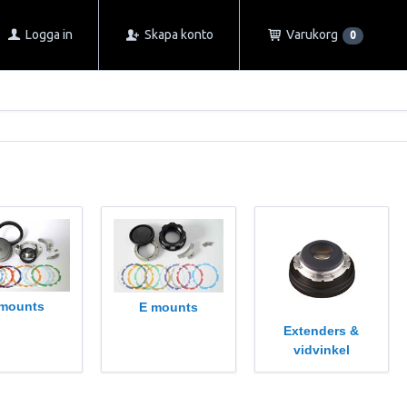
Logga in
Skapa konto
Varukorg
0
 mounts
E mounts
Extenders &
vidvinkel