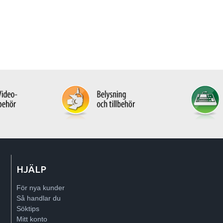
HJÄLP
För nya kunder
Så handlar du
Söktips
Mitt konto