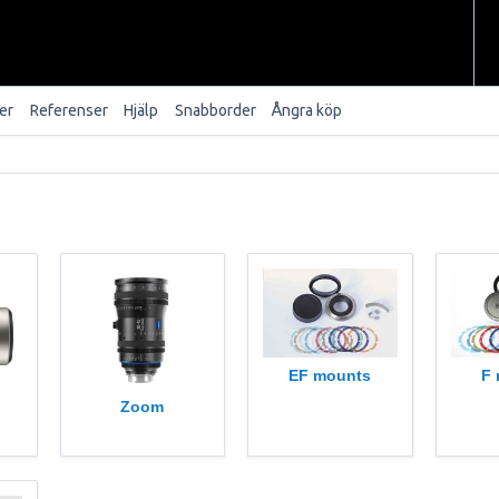
er
Referenser
Hjälp
Snabborder
Ångra köp
EF mounts
F
Zoom