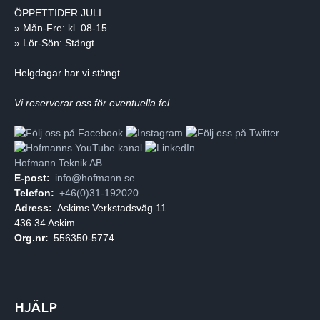
ÖPPETTIDER JULI
» Mån-Fre: kl. 08-15
» Lör-Sön: Stängt
Helgdagar har vi stängt.
Vi reserverar oss för eventuella fel.
Hofmann Teknik AB
E-post:
info@hofmann.se
Telefon:
+46(0)31-192020
Adress:
Askims Verkstadsväg 11
436 34 Askim
Org.nr:
556350-5774
HJÄLP