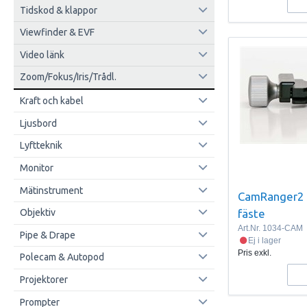
Tidskod & klappor
Viewfinder & EVF
Video länk
Zoom/Fokus/Iris/Trådl.
Kraft och kabel
Ljusbord
Lyftteknik
Monitor
Mätinstrument
CamRanger2 
fäste
Objektiv
Art.Nr.
1034-CAM
Pipe & Drape
Ej i lager
Pris exkl.
Polecam & Autopod
Projektorer
Prompter