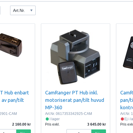
Art.Nr.
T Hub enbart
CamRanger PT Hub inkl.
CamRa
g av pan/tilt
motoriserat pan/tilt huvud
pan/t
MP-360
kontro
2901-CAM
Art.Nr.
0617353342925-CAM
Art.Nr.
I lager
Ej i 
2 160.00
Pris exkl.
3 645.00
Pris exk