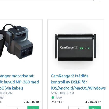
nger motoriserat
CamRanger2 trådlös
ilt huvud MP-360 med
kontroll av DSLR för
ll (via kabel)
iOS/Android/MacOS/Windows
1008-CAM
Art.Nr.
1030-CAM
lager
I lager
l.
2 478.00
Pris exkl.
4 245.00