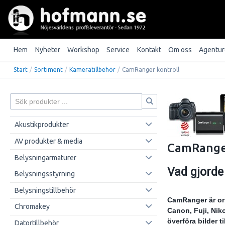
Hem
Nyheter
Workshop
Service
Kontakt
Om oss
Agentur
Start
/
Sortiment
/
Kameratillbehör
/
CamRanger kontroll
Akustikprodukter
AV produkter & media
CamRang
Belysningarmaturer
Vad gjorde
Belysningsstyrning
Belysningstillbehör
CamRanger är orig
Chromakey
Canon, Fuji, Ni
överföra bilder t
Datortillbehör