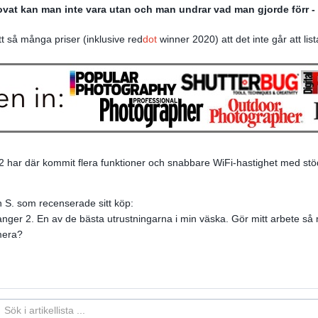
ovat kan man inte vara utan och man undrar vad man gjorde förr - 
t så många priser (inklusive red
dot
winner 2020) att det inte går att list
har där kommit flera
funktioner och snabbare WiFi-hastighet med stö
n S. som recenserade sitt köp:
nger 2. En av de bästa utrustningarna i min väska.
Gör mitt arbete så
mera?