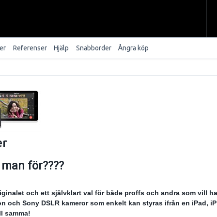
er
Referenser
Hjälp
Snabborder
Ångra köp
er
 man för????
inalet och ett självklart val för både proffs och andra som vill h
kon och Sony DSLR kameror som enkelt kan styras ifrån
en iPad, i
ill samma!