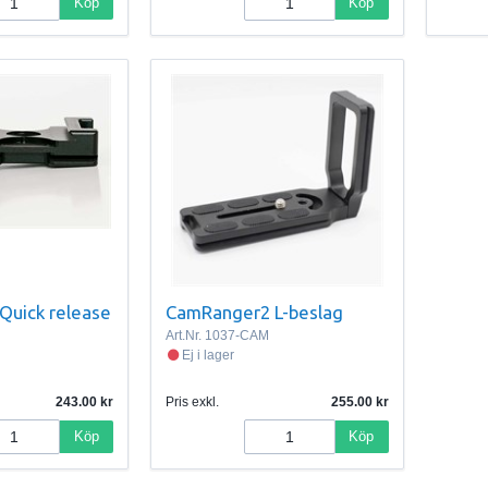
Köp
Köp
Quick release
CamRanger2 L-beslag
Art.Nr.
1037-CAM
Ej i lager
243.00
Pris exkl.
255.00
Köp
Köp