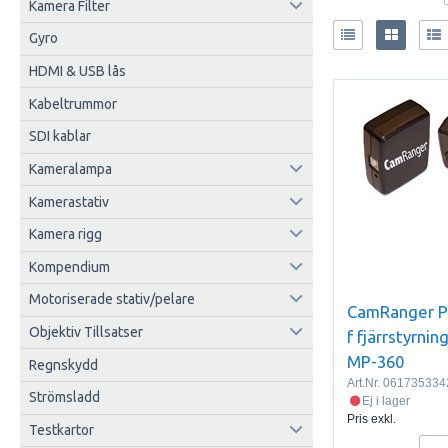
Kamera Filter
Gyro
HDMI & USB lås
Kabeltrummor
SDI kablar
Kameralampa
Kamerastativ
Kamera rigg
Kompendium
Motoriserade stativ/pelare
CamRanger P
Objektiv Tillsatser
f fjärrstyrnin
MP-360
Regnskydd
Art.Nr.
061735334
Strömsladd
Ej i lager
Pris exkl.
Testkartor