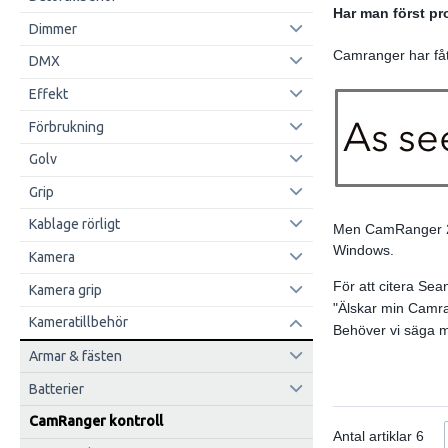
Har man först pr
Dimmer
Camranger har fåt
DMX
Effekt
Förbrukning
Golv
Grip
Kablage rörligt
Men CamRanger 2 
Windows.
Kamera
För att citera Sea
Kamera grip
"Älskar min Camra
Kameratillbehör
Behöver vi säga 
Armar & fästen
Batterier
CamRanger kontroll
Antal artiklar
6