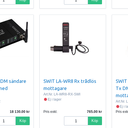
RDM sändare
SWIT LA-WR8 Rx trådlös
SWIT 
 med
mottagare
Tx DM
Art.Nr.
LA-WR8-RX-SWI
mott
Ej i lager
R
Art.Nr.
L
Ej i 
18 130.00
Pris exkl.
765.00
Pris exk
Köp
Köp