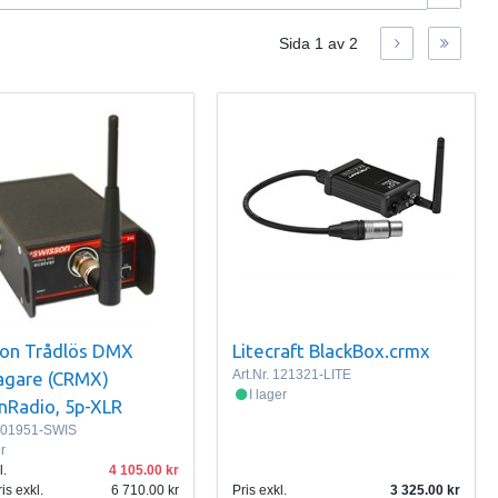
Sida
1
av
2
on Trådlös DMX
Litecraft BlackBox.crmx
Art.Nr.
121321-LITE
agare (CRMX)
I lager
Radio, 5p-XLR
01951-SWIS
er
l.
4 105.00
is exkl.
6 710.00
Pris exkl.
3 325.00