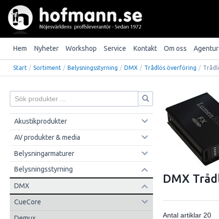
Hem
Nyheter
Workshop
Service
Kontakt
Om oss
Agentur
Start
/
Sortiment
/
Belysningsstyrning
/
DMX
/
Trådlös överföring
/
Tråd
Akustikprodukter
AV produkter & media
Belysningarmaturer
Belysningsstyrning
DMX Tråd
DMX
CueCore
Antal artiklar
20
Demux