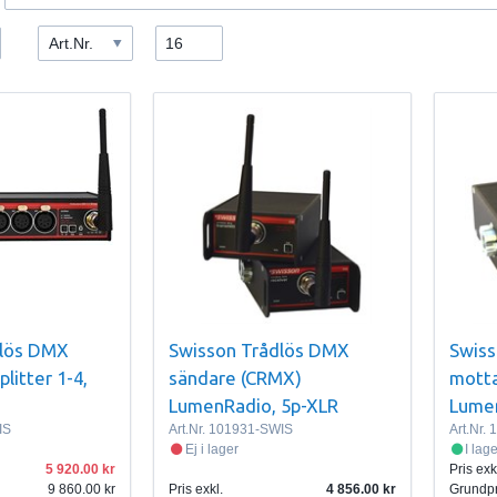
Art.Nr.
16
dlös DMX
Swisson Trådlös DMX
Swiss
plitter 1-4,
sändare (CRMX)
mott
LumenRadio, 5p-XLR
Lumen
IS
Art.Nr.
101931-SWIS
Art.Nr.
1
Ej i lager
I lag
5 920.00
Pris exk
9 860.00
Pris exkl.
4 856.00
Grundpr