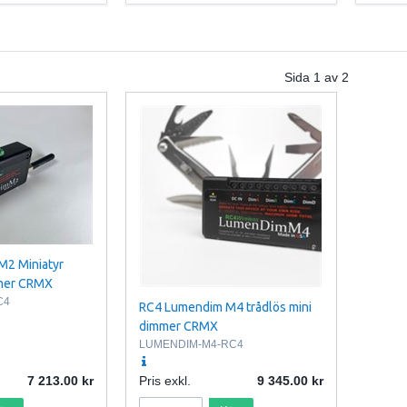
Sida
1
av
2
2 Miniatyr
mmer CRMX
C4
RC4 Lumendim M4 trådlös mini
dimmer CRMX
LUMENDIM-M4-RC4
7 213.00
Pris exkl.
9 345.00