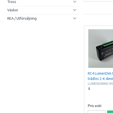
Tross
Väskor
REA / Utförsäljning
RC4 LumenDim M
trådlös 2-K di
LUMENDIMM2-R
Pris exkl.