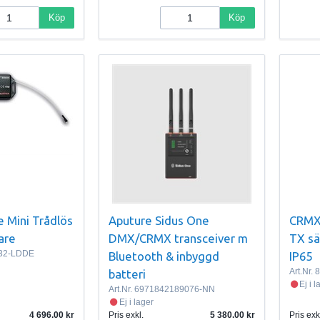
Köp
Köp
e Mini Trådlös
Aputure Sidus One
CRMX
are
DMX/CRMX transceiver m
TX sä
32-LDDE
Bluetooth & inbyggd
IP65
Art.Nr.
8
batteri
Ej i 
Art.Nr.
6971842189076-NN
Ej i lager
4 696.00
Pris exkl.
5 380.00
Pris exk