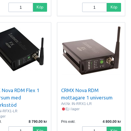
Köp
Köp
 Nova RDM Flex 1
CRMX Nova RDM
ersum med
mottagare 1 universum
Art.Nr.
IN-RRX1-LR
rksstöd
Ej i lager
N-RFX1-LR
lager
l.
8 790.00
Pris exkl.
4 800.00
Köp
Köp