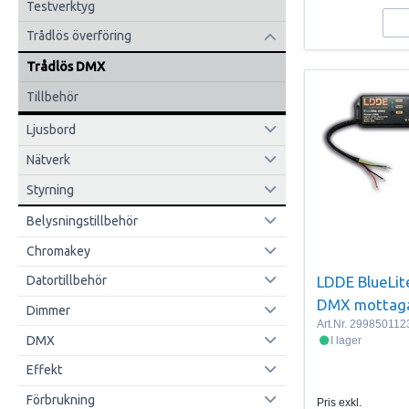
Testverktyg
Trådlös överföring
Trådlös DMX
Tillbehör
Ljusbord
Nätverk
Styrning
Belysningstillbehör
Chromakey
LDDE BlueLit
Datortillbehör
DMX mottag
Dimmer
Art.Nr.
299850112
DMX
I lager
Effekt
Förbrukning
Pris exkl.