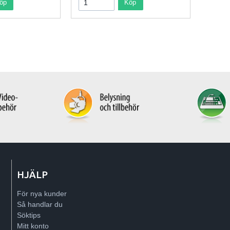
öp
Köp
HJÄLP
För nya kunder
Så handlar du
Söktips
Mitt konto