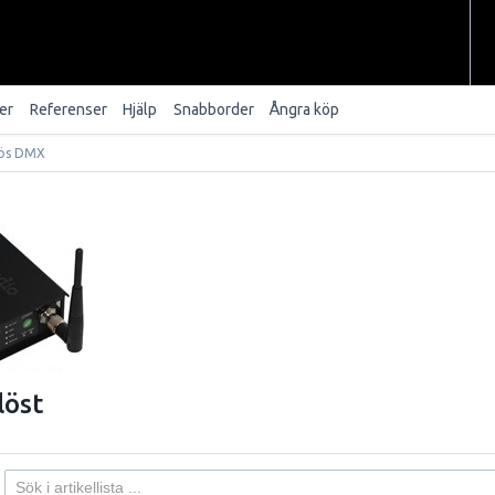
er
Referenser
Hjälp
Snabborder
Ångra köp
lös DMX
löst