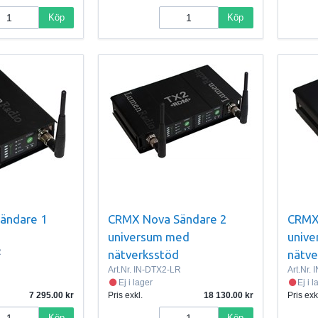
Köp
Köp
ändare 1
CRMX Nova Sändare 2
CRMX
universum med
univ
R
nätverksstöd
nätve
Art.Nr.
IN-DTX2-LR
Art.Nr.
I
Ej i lager
Ej i 
7 295.00
Pris exkl.
18 130.00
Pris exk
Köp
Köp