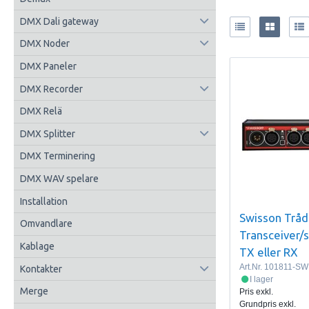
DMX Dali gateway
DMX Noder
DMX Paneler
DMX Recorder
DMX Relä
DMX Splitter
DMX Terminering
DMX WAV spelare
Installation
Swisson Trå
Omvandlare
Transceiver/s
Kablage
TX eller RX
Art.Nr.
101811-SW
Kontakter
I lager
Merge
Pris exkl.
Grundpris exkl.