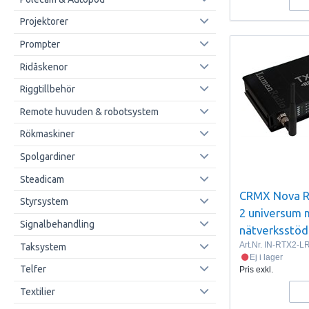
Projektorer
Prompter
Ridåskenor
Riggtillbehör
Remote huvuden & robotsystem
Rökmaskiner
Spolgardiner
Steadicam
CRMX Nova 
Styrsystem
2 universum
Signalbehandling
nätverksstöd
Art.Nr.
IN-RTX2-L
Taksystem
Ej i lager
Telfer
Pris exkl.
Textilier