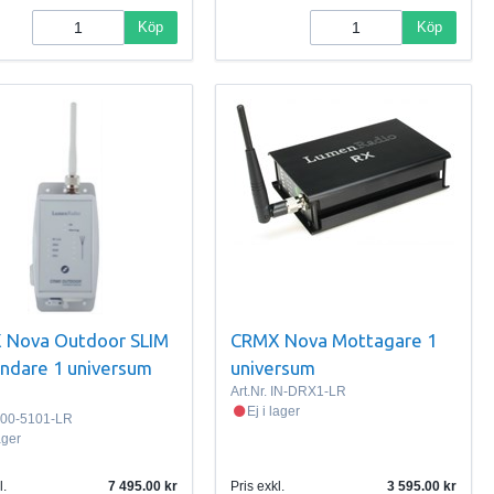
Köp
Köp
 Nova Outdoor SLIM
CRMX Nova Mottagare 1
ndare 1 universum
universum
Art.Nr.
IN-DRX1-LR
Ej i lager
00-5101-LR
lager
l.
7 495.00
Pris exkl.
3 595.00