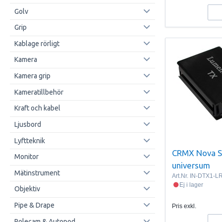
Golv
Grip
Kablage rörligt
Kamera
Kamera grip
Kameratillbehör
Kraft och kabel
Ljusbord
Lyftteknik
CRMX Nova S
Monitor
universum
Mätinstrument
Art.Nr.
IN-DTX1-L
Ej i lager
Objektiv
Pipe & Drape
Pris exkl.
Polecam & Autopod