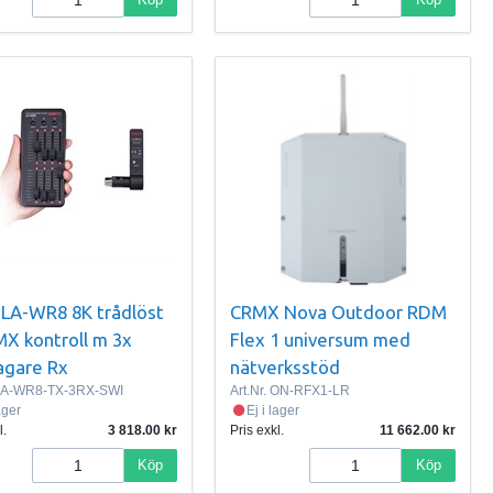
LA-WR8 8K trådlöst
CRMX Nova Outdoor RDM
X kontroll m 3x
Flex 1 universum med
agare Rx
nätverksstöd
A-WR8-TX-3RX-SWI
Art.Nr.
ON-RFX1-LR
lager
Ej i lager
l.
3 818.00
Pris exkl.
11 662.00
Köp
Köp