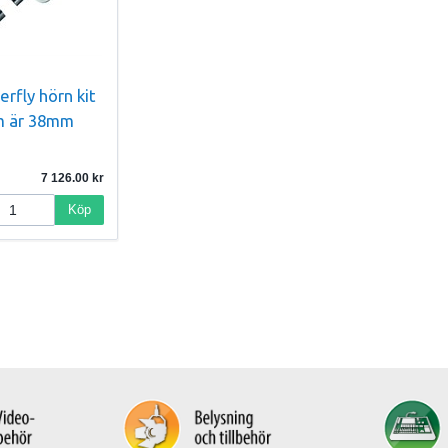
rfly hörn kit
om är 38mm
7 126.00
Köp