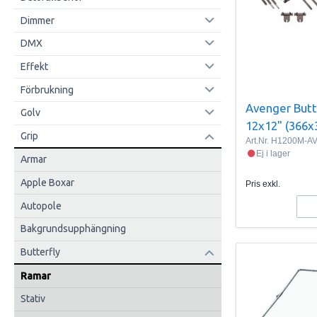
Dimmer
DMX
Effekt
Förbrukning
Avenger Butt
Golv
12x12" (366
Grip
Art.Nr.
H1200M-A
Ej i lager
Armar
Apple Boxar
Pris exkl.
Autopole
Bakgrundsupphängning
Butterfly
Ramar
Stativ