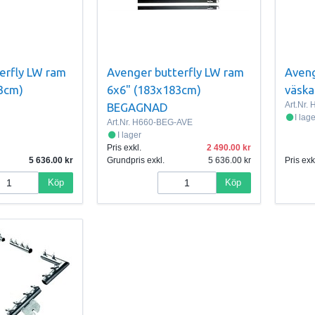
erfly LW ram
Avenger butterfly LW ram
Aveng
3cm)
6x6" (183x183cm)
väska
Art.Nr.
BEGAGNAD
I lag
Art.Nr.
H660-BEG-AVE
I lager
Pris exkl.
2 490.00
5 636.00
Grundpris exkl.
5 636.00
Pris exk
Köp
Köp