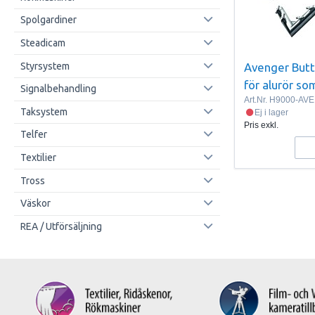
Spolgardiner
Steadicam
Styrsystem
Avenger Butte
för alurör s
Signalbehandling
Art.Nr.
H9000-AVE
Taksystem
Ej i lager
Pris exkl.
Telfer
Textilier
Tross
Väskor
REA / Utförsäljning