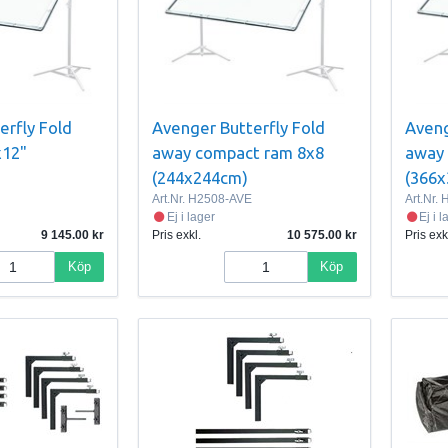
erfly Fold
Avenger Butterfly Fold
Aveng
x12"
away compact ram 8x8
away 
(244x244cm)
(366
Art.Nr.
H2508-AVE
Art.Nr.
H
Ej i lager
Ej i 
9 145.00
Pris exkl.
10 575.00
Pris exk
Köp
Köp