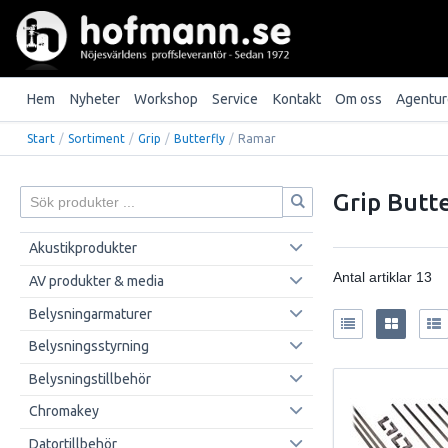
Hem
Nyheter
Workshop
Service
Kontakt
Om oss
Agentur
Start
/
Sortiment
/
Grip
/
Butterfly
/
Ramar
Grip Butt
Akustikprodukter
Antal artiklar
13
AV produkter & media
Belysningarmaturer
Belysningsstyrning
Belysningstillbehör
Chromakey
Datortillbehör