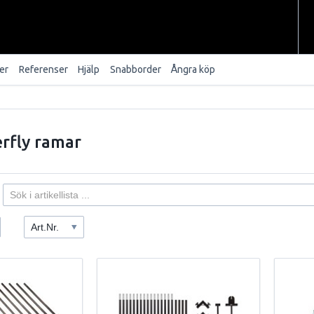
er
Referenser
Hjälp
Snabborder
Ångra köp
erfly ramar
Art.Nr.