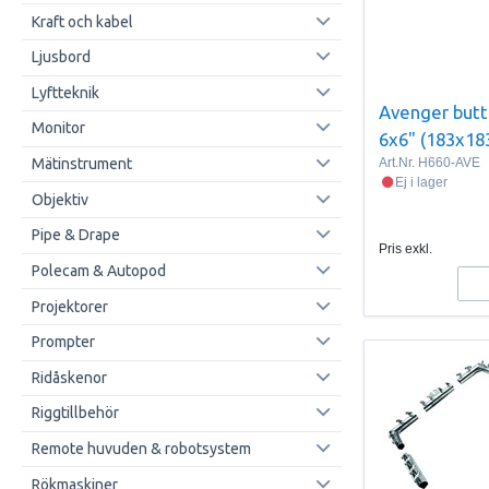
Kraft och kabel
Ljusbord
Lyftteknik
Avenger butt
Monitor
6x6" (183x18
Art.Nr.
H660-AVE
Mätinstrument
Ej i lager
Objektiv
Pipe & Drape
Pris exkl.
Polecam & Autopod
Projektorer
Prompter
Ridåskenor
Riggtillbehör
Remote huvuden & robotsystem
Rökmaskiner