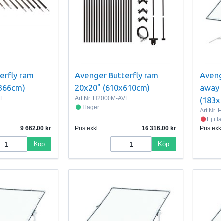
erfly ram
Avenger Butterfly ram
Aveng
x366cm)
20x20" (610x610cm)
away 
VE
Art.Nr.
H2000M-AVE
(183
I lager
Art.Nr.
H
Ej i 
9 662.00
Pris exkl.
16 316.00
Pris exk
Köp
Köp