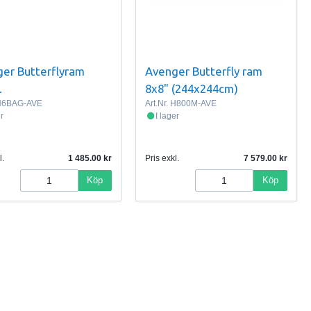
er Butterflyram
Avenger Butterfly ram
.
8x8" (244x244cm)
H6BAG-AVE
Art.Nr.
H800M-AVE
er
I lager
l.
1 485.00
Pris exkl.
7 579.00
Köp
Köp