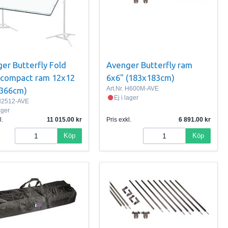
er Butterfly Fold
Avenger Butterfly ram
compact ram 12x12
6x6" (183x183cm)
Art.Nr.
H600M-AVE
x366cm)
Ej i lager
2512-AVE
lager
l.
11 015.00
Pris exkl.
6 891.00
Köp
Köp