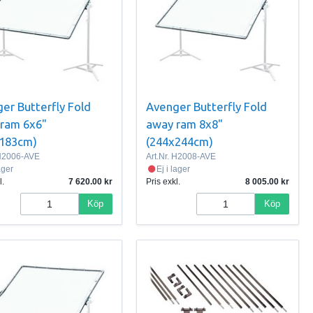
er Butterfly Fold
Avenger Butterfly Fold
ram 6x6"
away ram 8x8"
x183cm)
(244x244cm)
2006-AVE
Art.Nr.
H2008-AVE
lager
Ej i lager
l.
7 620.00
Pris exkl.
8 005.00
Köp
Köp