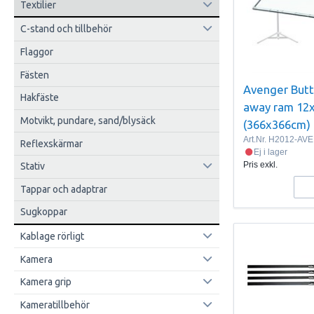
Textilier
C-stand och tillbehör
Flaggor
Fästen
Avenger Butt
Hakfäste
away ram 12
Motvikt, pundare, sand/blysäck
(366x366cm)
Art.Nr.
H2012-AVE
Reflexskärmar
Ej i lager
Pris exkl.
Stativ
Tappar och adaptrar
Sugkoppar
Kablage rörligt
Kamera
Kamera grip
Kameratillbehör