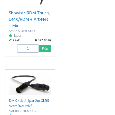
Showtec RDM Touch,
DMX/RDM + Art-Net
+ Midi
Art.Nr.
50409-SHO
I lager
Pris exkl.
6 577.00
Köp
DMX kabel 1par 2m XLR5
svart "Neutrik"
SAP005020-MAAS