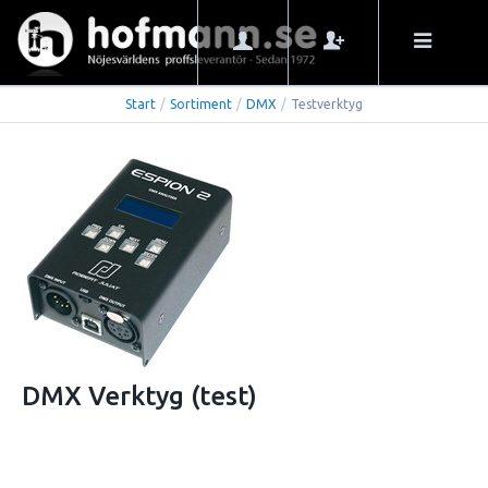
Start
/
Sortiment
/
DMX
/
Testverktyg
DMX Verktyg (test)