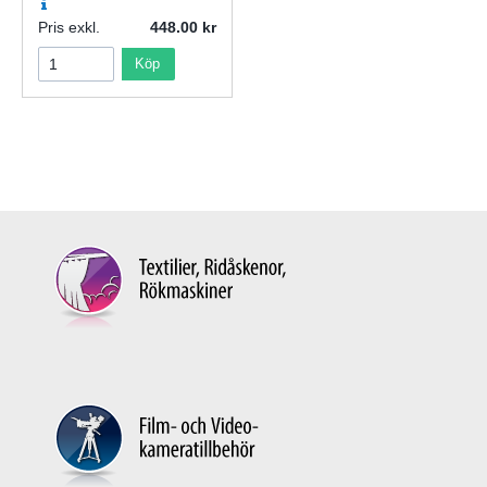
Pris exkl.
448.00
Köp