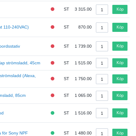
ST
3 315.00
Köp
ut 110-240VAC)
ST
870.00
Köp
ordsstativ
ST
1 739.00
Köp
Tap strömsladd, 45cm
ST
1 515.00
Köp
strömsladd (Alexa,
ST
1 750.00
Köp
ömsladd, 85cm
ST
1 065.00
Köp
od
ST
1 516.00
Köp
a för Sony NPF
ST
1 480.00
Köp