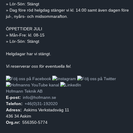
» Lör-Sön: Stängt
» Dag före röd helgdag stänger vi kl. 14:00 samt även dagen före
jul-, nyårs- och midsommarafton.
ÖPPETTIDER JULI
» Mån-Fre: kl. 08-15
» Lör-Sön: Stängt
Helgdagar har vi stängt.
Vi reserverar oss för eventuella fel.
Hofmann Teknik AB
E-post:
info@hofmann.se
Telefon:
+46(0)31-192020
Adress:
Askims Verkstadsväg 11
436 34 Askim
Org.nr:
556350-5774