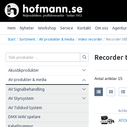
Hem
Nyheter
Workshop
Service
Kontakt
Om oss
Agentur
Start
/
Sortiment
/
AV produkter & media
/
Video recorder
/
Recorder til
Recorder t
Akustikprodukter
Antal artiklar
15
AV produkter & media
AV Signalbehandling
AV Styrsystem
AV Tidskod System
Artik
DMX WAV spelare
ATO
Kabeltrummor