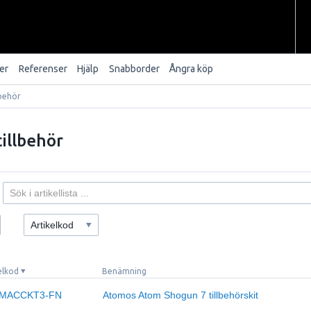
er
Referenser
Hjälp
Snabborder
Ångra köp
lbehör
illbehör
Artikelkod
elkod
Benämning
MACCKT3-FN
Atomos Atom Shogun 7 tillbehörskit