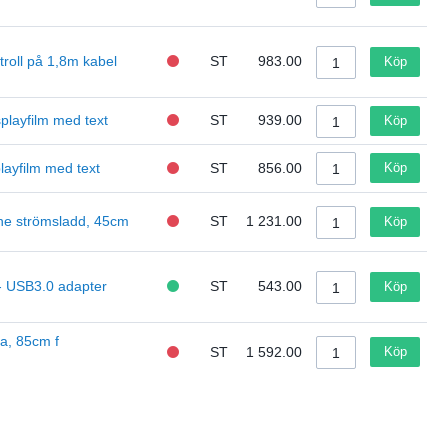
roll på 1,8m kabel
ST
983.00
Köp
playfilm med text
ST
939.00
Köp
layfilm med text
ST
856.00
Köp
ne strömsladd, 45cm
ST
1 231.00
Köp
- USB3.0 adapter
ST
543.00
Köp
a, 85cm f
ST
1 592.00
Köp