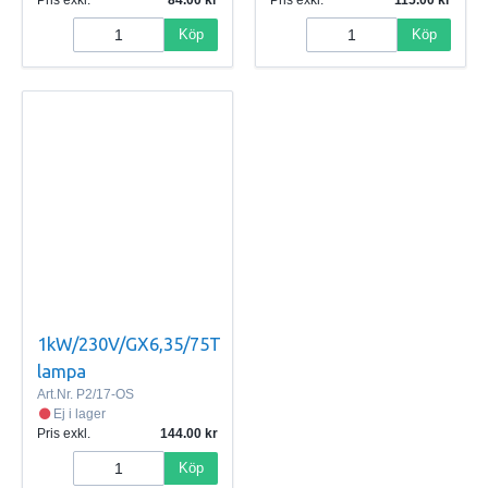
Köp
Köp
1kW/230V/GX6,35/75T
lampa
Art.Nr.
P2/17-OS
Ej i lager
Pris exkl.
144.00
Köp