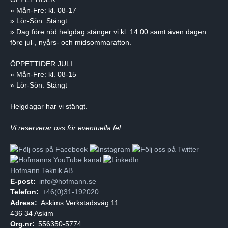
» Mån-Fre: kl. 08-17
» Lör-Sön: Stängt
» Dag före röd helgdag stänger vi kl. 14:00 samt även dagen
före jul-, nyårs- och midsommarafton.
ÖPPETTIDER JULI
» Mån-Fre: kl. 08-15
» Lör-Sön: Stängt
Helgdagar har vi stängt.
Vi reserverar oss för eventuella fel.
Hofmann Teknik AB
E-post:
info@hofmann.se
Telefon:
+46(0)31-192020
Adress:
Askims Verkstadsväg 11
436 34 Askim
Org.nr:
556350-5774