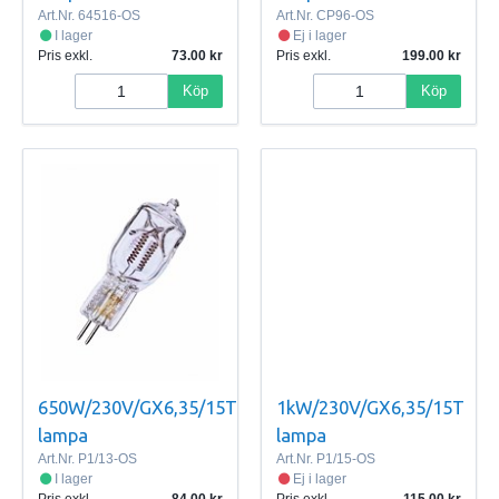
Art.Nr.
64516-OS
Art.Nr.
CP96-OS
I lager
Ej i lager
Pris exkl.
73.00
Pris exkl.
199.00
Köp
Köp
650W/230V/GX6,35/15T
1kW/230V/GX6,35/15T
lampa
lampa
Art.Nr.
P1/13-OS
Art.Nr.
P1/15-OS
I lager
Ej i lager
Pris exkl.
84.00
Pris exkl.
115.00