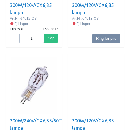
300W/120V/GX6,35
300W/120V/GX6,35
lampa
lampa
Art.Nr.
64512-OS
Art.Nr.
64513-OS
Ej i lager
Ej i lager
Pris exkl.
153.00
Köp
Ring för pris
300W/240V/GX6,35/50T
300W/120V/GX6,35
lampa
lampa