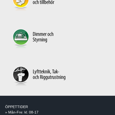
ÖPPETTIDER
» Mån-Fre: kl. 08-17