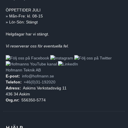
ÖPPETTIDER JULI
» Mån-Fre: kl. 08-15
» Lör-Sön: Stängt
Helgdagar har vi stängt.
Vi reserverar oss för eventuella fel.
Hofmann Teknik AB
E-post:
info@hofmann.se
Telefon:
+46(0)31-192020
Adress:
Askims Verkstadsväg 11
436 34 Askim
Org.nr:
556350-5774
HJÄLP