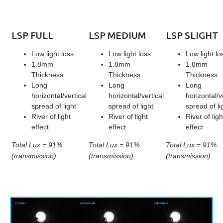
LSP FULL
LSP MEDIUM
LSP SLIGHT
Low light loss
Low light loss
Low light lo
1.8mm
1.8mm
1.8mm
Thickness
Thickness
Thickness
Long
Long
Long
horizontal/vertical
horizontal/vertical
horizontal/v
spread of light
spread of light
spread of li
River of light
River of light
River of ligh
effect
effect
effect
Total Lux = 91%
Total Lux = 91%
Total Lux = 91%
(transmission)
(transmission)
(transmission)