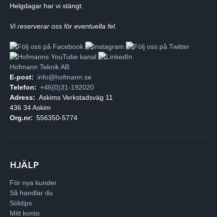
Helgdagar har vi stängt.
Vi reserverar oss för eventuella fel.
Hofmann Teknik AB
E-post:
info@hofmann.se
Telefon:
+46(0)31-192020
Adress:
Askims Verkstadsväg 11
436 34 Askim
Org.nr:
556350-5774
HJÄLP
För nya kunder
Så handlar du
Söktips
Mitt konto