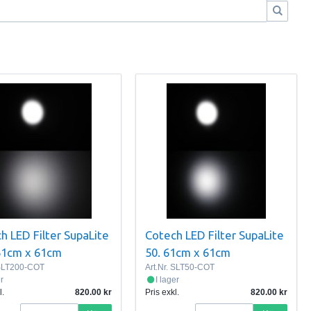
h LED Filter SupaLite
Cotech LED Filter SupaLite
61cm x 61cm
50. 61cm x 61cm
LT200-COT
Art.Nr.
SLT50-COT
er
I lager
l.
820.00
Pris exkl.
820.00