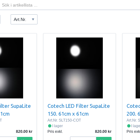
Art.Nr.
lter SupaLite
Cotech LED Filter SupaLite
Cotec
61cm
150. 61cm x 61cm
200. 
T
Art.Nr.
SLT150-COT
Art.Nr.
S
I lager
I lag
820.00
Pris exkl.
820.00
Pris exk