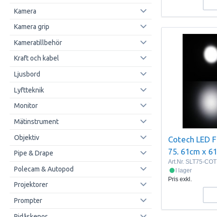
Kamera
Kamera grip
Kameratillbehör
Kraft och kabel
Ljusbord
Lyftteknik
Monitor
Mätinstrument
Objektiv
Cotech LED Fi
75. 61cm x 6
Pipe & Drape
Art.Nr.
SLT75-COT
Polecam & Autopod
I lager
Pris exkl.
Projektorer
Prompter
Ridåskenor