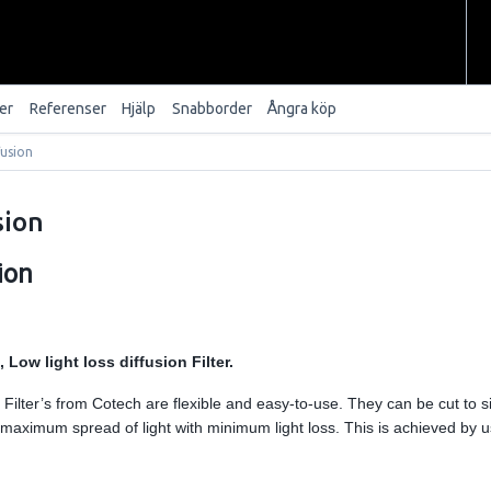
er
Referenser
Hjälp
Snabborder
Ångra köp
fusion
sion
ion
, Low light loss diffusion Filter.
 Filter’s from Cotech are flexible and easy-to-use. They can be cut to siz
maximum spread of light with minimum light loss. This is achieved by u