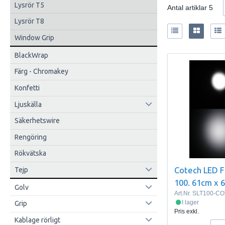
Lysrör T5
Antal artiklar
5
Lysrör T8
Window Grip
BlackWrap
Färg - Chromakey
Konfetti
Ljuskälla
Säkerhetswire
Rengöring
Rökvätska
Cotech LED Fi
Tejp
100. 61cm x 
Golv
Art.Nr.
SLT100-CO
I lager
Grip
Pris exkl.
Kablage rörligt