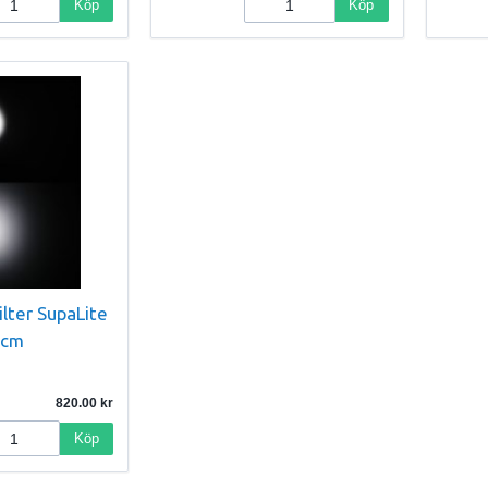
Köp
Köp
lter SupaLite
1cm
820.00
Köp