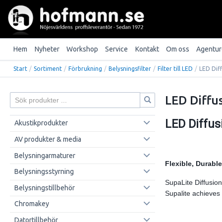
Hem
Nyheter
Workshop
Service
Kontakt
Om oss
Agentur
Start
/
Sortiment
/
Förbrukning
/
Belysningsfilter
/
Filter till LED
/
LED Dif
LED Diffu
LED Diffus
Akustikprodukter
AV produkter & media
Belysningarmaturer
Flexible, Durable
Belysningsstyrning
SupaLite Diffusion
Belysningstillbehör
Supalite achieves 
Chromakey
Datortillbehör