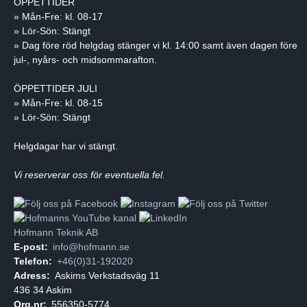
ÖPPETTIDER
» Mån-Fre: kl. 08-17
» Lör-Sön: Stängt
» Dag före röd helgdag stänger vi kl. 14:00 samt även dagen före
jul-, nyårs- och midsommarafton.
ÖPPETTIDER JULI
» Mån-Fre: kl. 08-15
» Lör-Sön: Stängt
Helgdagar har vi stängt.
Vi reserverar oss för eventuella fel.
Hofmann Teknik AB
E-post:
info@hofmann.se
Telefon:
+46(0)31-192020
Adress:
Askims Verkstadsväg 11
436 34 Askim
Org.nr:
556350-5774