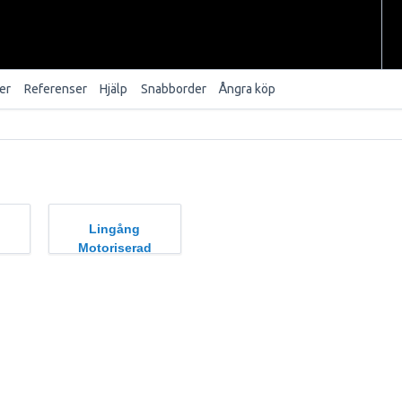
er
Referenser
Hjälp
Snabborder
Ångra köp
Lingång
d
Motoriserad