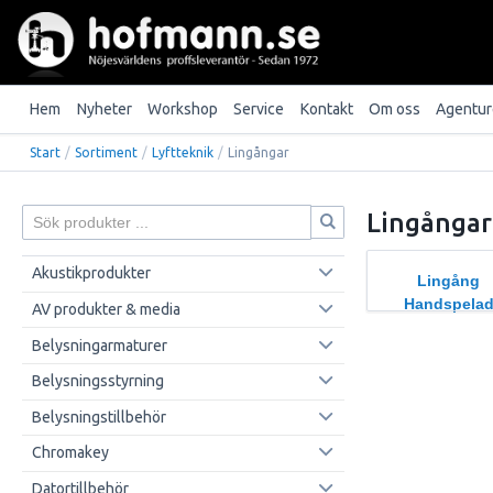
Hem
Nyheter
Workshop
Service
Kontakt
Om oss
Agentur
Start
/
Sortiment
/
Lyftteknik
/
Lingångar
Lingångar
Akustikprodukter
Lingång
Handspela
AV produkter & media
Belysningarmaturer
Belysningsstyrning
Belysningstillbehör
Chromakey
Datortillbehör