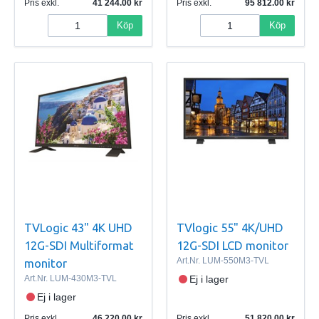
Pris exkl.
41 244.00
Pris exkl.
95 812.00
Köp
Köp
TVLogic 43" 4K UHD
TVlogic 55" 4K/UHD
12G-SDI Multiformat
12G-SDI LCD monitor
Art.Nr.
LUM-550M3-TVL
monitor
Art.Nr.
LUM-430M3-TVL
Ej i lager
Ej i lager
Pris exkl.
46 220.00
Pris exkl.
51 820.00