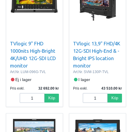
TVlogic 9" FHD
TVlogic 13,9" FHD/4K
1000nits High-Bright
12G-SDI High-End & -
4K/UHD 12G-SDI LCD
Bright IPS location
monitor
monitor
Art.Nr.
LUM-096G-TVL
Art.Nr.
SVM-130P-TVL
Ej i lager
I lager
Pris exkl.
32 692.00
Pris exkl.
43 510.00
Köp
Köp