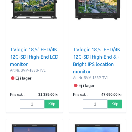
TVlogic 18,5" FHD/4K
TVlogic 18,5" FHD/4K
12G-SDI High-End LCD
12G-SDI High-End & -
monitor
Bright IPS location
Art.Nr.
SVM-183S-TVL
monitor
Ej i lager
Art.Nr.
SVM-183P-TVL
Ej i lager
Pris exkl.
31 389.00
Pris exkl.
47 690.00
Köp
Köp