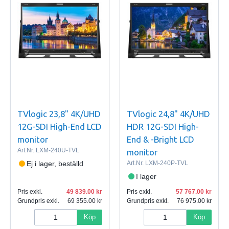
TVlogic 23,8" 4K/UHD
TVlogic 24,8" 4K/UHD
12G-SDI High-End LCD
HDR 12G-SDI High-
monitor
End & -Bright LCD
Art.Nr.
LXM-240U-TVL
monitor
Ej i lager, beställd
Art.Nr.
LXM-240P-TVL
I lager
Pris exkl.
49 839.00
Pris exkl.
57 767.00
Grundpris exkl.
69 355.00
Grundpris exkl.
76 975.00
Köp
Köp