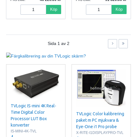
Köp
Köp
Sida
1
av
2
TVLogic IS-mini 4K Real-
Time Digital Color
TVLogic Color kalibrering
Processor LUT Box
paket m PC mjukvara &
konverter
Eye-One i1 Pro probe
IS-MINI-4K-TVL
X-RITE-I1DISPLAYPRO-TVL