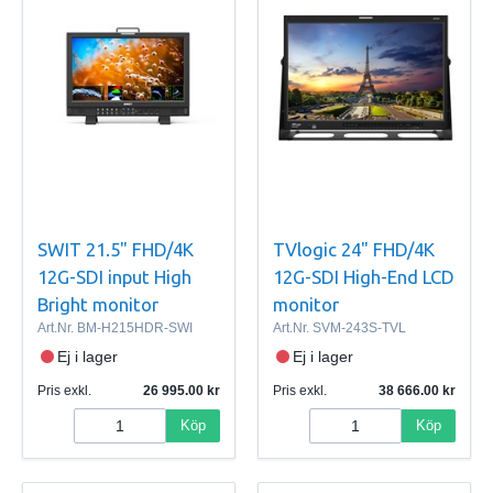
SWIT 21.5" FHD/4K
TVlogic 24" FHD/4K
12G-SDI input High
12G-SDI High-End LCD
Bright monitor
monitor
Art.Nr.
BM-H215HDR-SWI
Art.Nr.
SVM-243S-TVL
Ej i lager
Ej i lager
Pris exkl.
26 995.00
Pris exkl.
38 666.00
Köp
Köp