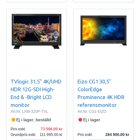
TVlogic 31,5" 4K/UHD
Eizo CG1 30,5"
HDR 12G-SDI High-
ColorEdge
End & -Bright LCD
Prominence 4K HDR
monitor
referensmonitor
Art.Nr.
LXM-320P-TVL
Art.Nr.
CG1-EIZO
Ej i lager, beställd
Ej i lager
Pris exkl.
73 596.00
Grundpris exkl.
111 995.00
Pris exkl.
284 900.00