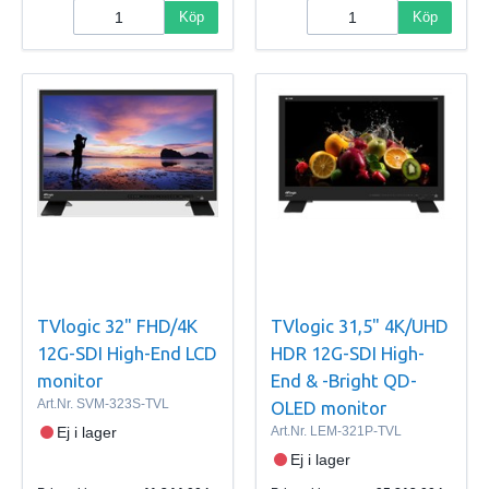
Köp
Köp
TVlogic 32" FHD/4K
TVlogic 31,5" 4K/UHD
12G-SDI High-End LCD
HDR 12G-SDI High-
monitor
End & -Bright QD-
Art.Nr.
SVM-323S-TVL
OLED monitor
Ej i lager
Art.Nr.
LEM-321P-TVL
Ej i lager