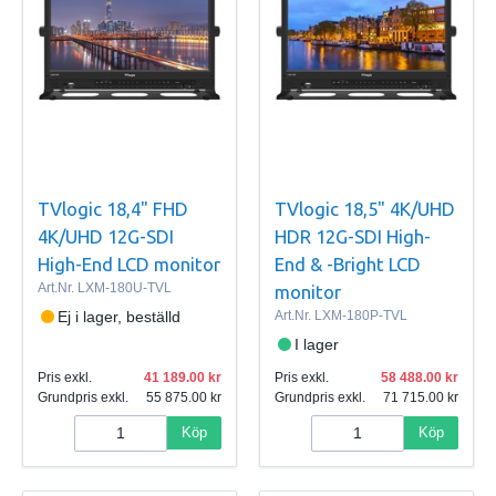
TVlogic 18,4" FHD
TVlogic 18,5" 4K/UHD
4K/UHD 12G-SDI
HDR 12G-SDI High-
High-End LCD monitor
End & -Bright LCD
Art.Nr.
LXM-180U-TVL
monitor
Ej i lager, beställd
Art.Nr.
LXM-180P-TVL
I lager
Pris exkl.
41 189.00
Pris exkl.
58 488.00
Grundpris exkl.
55 875.00
Grundpris exkl.
71 715.00
Köp
Köp