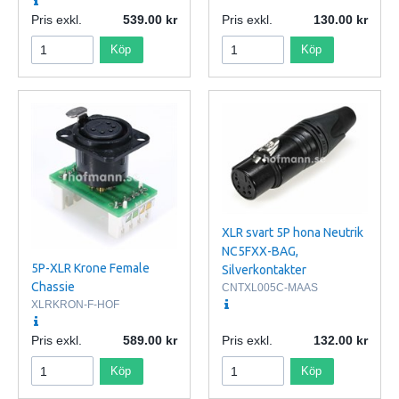
Pris exkl.
539.00
Pris exkl.
130.00
Köp
Köp
XLR svart 5P hona Neutrik
NC5FXX-BAG,
5P-XLR Krone Female
Silverkontakter
Chassie
CNTXL005C-MAAS
XLRKRON-F-HOF
Pris exkl.
589.00
Pris exkl.
132.00
Köp
Köp