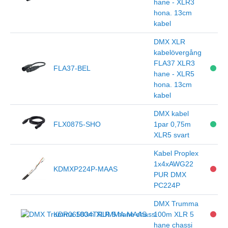
hane - XLR3
hona. 13cm
kabel
DMX XLR
kabelövergång
FLA37 XLR3
FLA37-BEL
hane - XLR5
hona. 13cm
kabel
DMX kabel
FLX0875-SHO
1par 0,75m
XLR5 svart
Kabel Proplex
1x4xAWG22
KDMXP224P-MAAS
PUR DMX
PC224P
DMX Trumma
KDR065834TRUMMA-MAAS
100m XLR 5
hane chassi