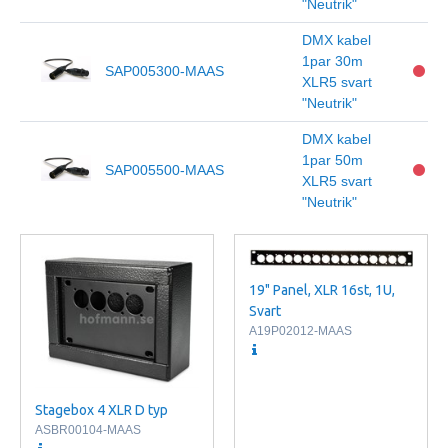
"Neutrik"
DMX kabel
1par 30m
SAP005300-MAAS
XLR5 svart
"Neutrik"
DMX kabel
1par 50m
SAP005500-MAAS
XLR5 svart
"Neutrik"
19" Panel, XLR 16st, 1U,
Svart
A19P02012-MAAS
Stagebox 4 XLR D typ
ASBR00104-MAAS