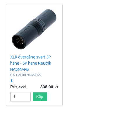
XLR övergång svart 5P
hane - 5P hane Neutrik
NA5MM-B
CNTVL0070-MAAS
Pris exkl.
338.00
Köp