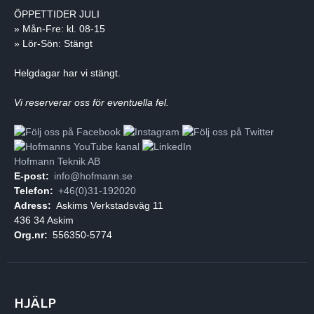
ÖPPETTIDER JULI
» Mån-Fre: kl. 08-15
» Lör-Sön: Stängt
Helgdagar har vi stängt.
Vi reserverar oss för eventuella fel.
Hofmann Teknik AB
E-post:
info@hofmann.se
Telefon:
+46(0)31-192020
Adress:
Askims Verkstadsväg 11
436 34 Askim
Org.nr:
556350-5774
HJÄLP