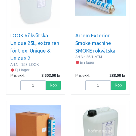
LOOK Rökvätska
Artem Exterior
Unique 25L, extra ren
Smoke machine
för t.ex. Unique &
SMOKE rökvätska
Art.Nr.
26/1-ATM
Unique 2
Ej i lager
Art.Nr.
153-LOOK
Ej i lager
Pris exkl.
3 603.00
Pris exkl.
288.00
Köp
Köp