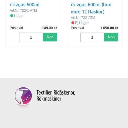
drivgas 600ml
drivgas 600ml (box
Art.Nr.
722/1-ATM
med 12 flaskor)
I lager
Art.Nr.
722-ATM
Ej i lager
Pris exkl.
149.00
Pris exkl.
1 650.00
Köp
Köp