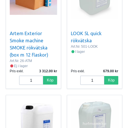
Artem Exterior
LOOK 5L quick
Smoke machine
rökvätska
Art.Nr.
501-LOOK
SMOKE rökvätska
I lager
(box m 12 flaskor)
Art.Nr.
26-ATM
Ej i lager
Pris exkl.
3 312.00
Pris exkl.
679.00
Köp
Köp