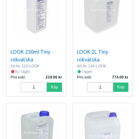
LOOK 250ml Tiny
LOOK 2L Tiny
rökvätska
rökvätska
Art.Nr.
119-LOOK
Art.Nr.
140-LOOK
Ej i lager
I lager
Pris exkl.
219.00
Pris exkl.
774.00
Köp
Köp