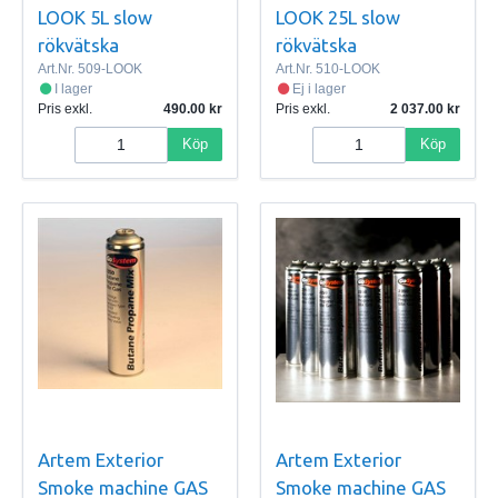
LOOK 5L slow
LOOK 25L slow
rökvätska
rökvätska
Art.Nr.
509-LOOK
Art.Nr.
510-LOOK
I lager
Ej i lager
Pris exkl.
490.00
Pris exkl.
2 037.00
Köp
Köp
Artem Exterior
Artem Exterior
Smoke machine GAS
Smoke machine GAS