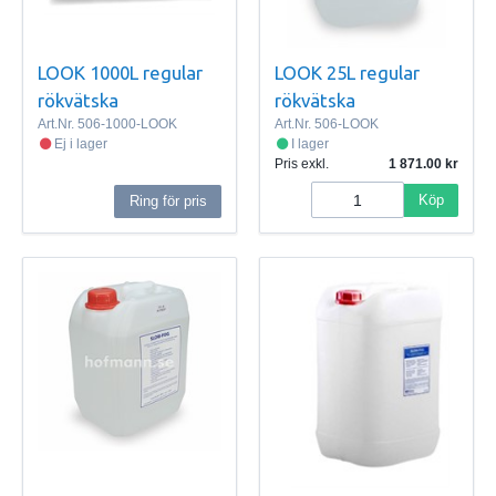
LOOK 1000L regular
LOOK 25L regular
rökvätska
rökvätska
Art.Nr.
506-1000-LOOK
Art.Nr.
506-LOOK
Ej i lager
I lager
Pris exkl.
1 871.00
Köp
Ring för pris