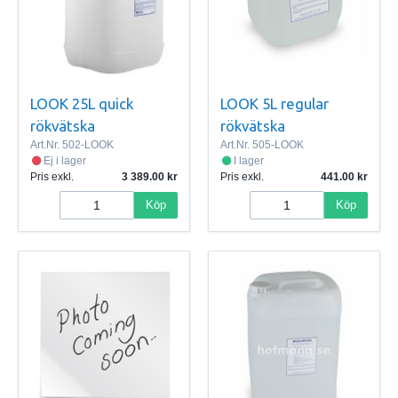
LOOK 25L quick
LOOK 5L regular
rökvätska
rökvätska
Art.Nr.
502-LOOK
Art.Nr.
505-LOOK
Ej i lager
I lager
Pris exkl.
3 389.00
Pris exkl.
441.00
Köp
Köp