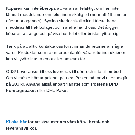
Köparen kan inte åberopa att varan är felaktig, om han inte
lämnat meddelande om felet inom skälig tid (normalt 48 timmar
efter mottagandet). Synliga skador skall alltid i första hand
meddelas till fraktbolaget och i andra hand oss. Det åligger
köparen att ange och påvisa hur felet eller bristen yttrar sig.
Tänk på att alltid kontakta oss först innan du returnerar några
varor. Produkter som returneras utanför våra returinstruktioner
kan vi tyvärr inte ta emot eller ansvara för.
OBS! Leveranser till oss levereras till dörr och inte till ombud.
Om vi måste hämta paketet på t.ex. Posten så tar vi ut en avgift
på 200 kr. Använd alltså enbart tjänster som
Postens DPD
Företagspaket
eller
DHL Paket
.
Klicka här
för att läsa mer om våra köp-, betal- och
leveransvillkor.