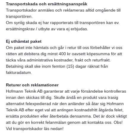
Transportskada och ersättningsanspråk
Transportskador anmäles och reklameras alltid omgående till
transportören.
Om synlig skada ej har rapporterats till transportören kan ev.
ersättningskrav / utbyte av vara ej erbjudas.
Ej uthämtat paket
Om paket inte hämtats och går i retur till oss förbehåller vi oss
rätten att debitera dig minst 400 kr oavsett köpesumma för att
täcka våra administrativa kostnader, frakt och returfrakt.
Betalning skall ske inom femton (15) dagar räknat från
fakturadatum.
Returer och reklamationer
Hofmann Teknik AB garanterar att varje försändelse kontrolleras
innan den skickas till dig. Skulle ändå en produkt vara trasig
alternativt felexpedierad när den anländer så åtar sig Hofmann
Teknik AB efter eget val att antingen kostnadsfritt åtgärda felet,
ersätta produkten eller återbetala densamma. Det är dock viktigt
att du gör en korrekt felanmälan genom att kontakta oss. Obs!
Vid transportskador läs nedan!