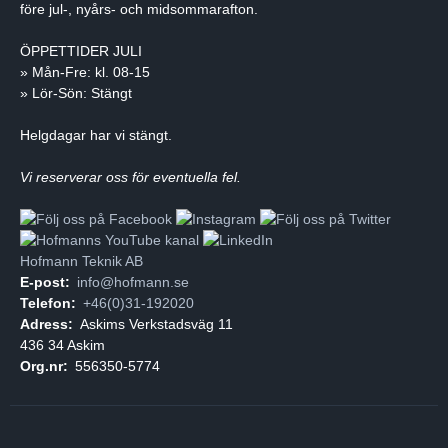
före jul-, nyårs- och midsommarafton.
ÖPPETTIDER JULI
» Mån-Fre: kl. 08-15
» Lör-Sön: Stängt
Helgdagar har vi stängt.
Vi reserverar oss för eventuella fel.
Hofmann Teknik AB
E-post:
info@hofmann.se
Telefon:
+46(0)31-192020
Adress:
Askims Verkstadsväg 11
436 34 Askim
Org.nr:
556350-5774