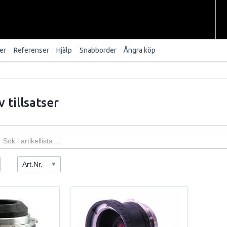
er
Referenser
Hjälp
Snabborder
Ångra köp
v tillsatser
Art.Nr.