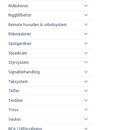
Ridåskenor
Riggtillbehör
Remote huvuden & robotsystem
Rökmaskiner
Spolgardiner
Steadicam
Styrsystem
Signalbehandling
Taksystem
Telfer
Textilier
Tross
Väskor
REA / Utförsäljning