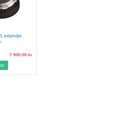
PL extender
H
7 900.00
öp