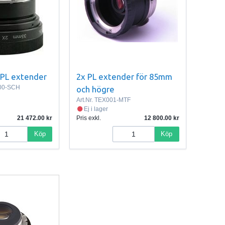
 PL extender
2x PL extender för 85mm
00-SCH
och högre
Art.Nr.
TEX001-MTF
Ej i lager
21 472.00
Pris exkl.
12 800.00
Köp
Köp