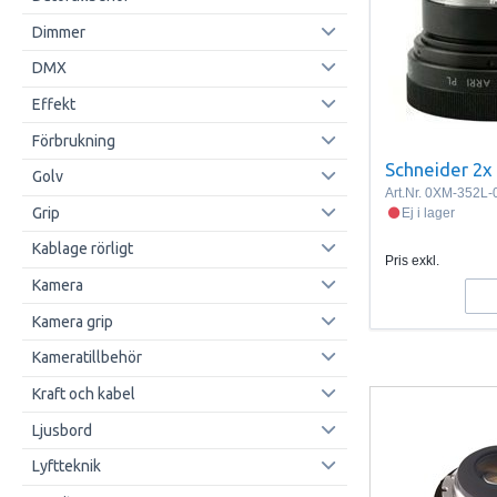
Dimmer
DMX
Effekt
Förbrukning
Schneider 2x
Golv
Art.Nr.
0XM-352L-
Grip
Ej i lager
Kablage rörligt
Pris exkl.
Kamera
Kamera grip
Kameratillbehör
Kraft och kabel
Ljusbord
Lyftteknik