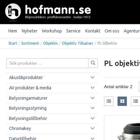
Hem
Nyheter
Workshop
Service
Kontakt
Om oss
Agentur
Start
/
Sortiment
/
Objektiv
/
Objektiv Tillsatser
/
PL tillbehör
PL objekti
Akustikprodukter
Antal artiklar
2
AV produkter & media
Belysningarmaturer
Belysningsstyrning
Belysningstillbehör
Chromakey
Datortillbehör