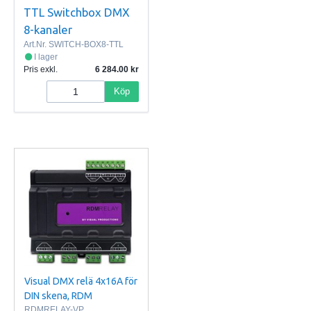
TTL Switchbox DMX
8-kanaler
Art.Nr.
SWITCH-BOX8-TTL
I lager
Pris exkl.
6 284.00
Köp
Visual DMX relä 4x16A för
DIN skena, RDM
RDMRELAY-VP