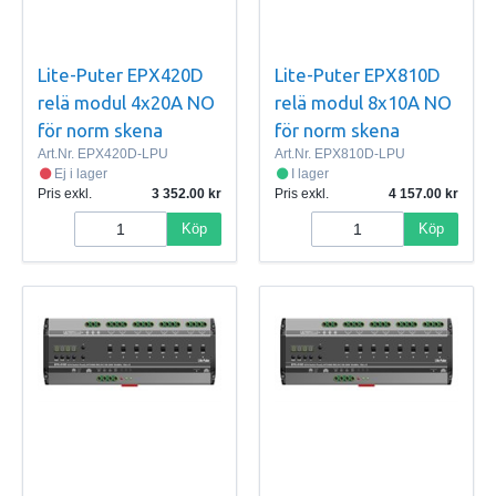
Lite-Puter EPX420D
Lite-Puter EPX810D
relä modul 4x20A NO
relä modul 8x10A NO
för norm skena
för norm skena
Art.Nr.
EPX420D-LPU
Art.Nr.
EPX810D-LPU
Ej i lager
I lager
Pris exkl.
3 352.00
Pris exkl.
4 157.00
Köp
Köp