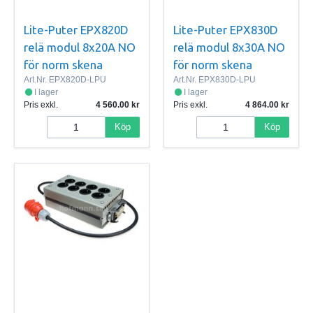
Lite-Puter EPX820D
Lite-Puter EPX830D
relä modul 8x20A NO
relä modul 8x30A NO
för norm skena
för norm skena
Art.Nr.
EPX820D-LPU
Art.Nr.
EPX830D-LPU
I lager
I lager
Pris exkl.
4 560.00
Pris exkl.
4 864.00
Köp
Köp