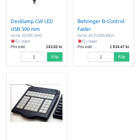
Desklamp CW LED
Behringer B-Control
USB 300 mm
Fader
Art.Nr.
60795-SHO
Art.Nr.
BCF2000-BEH
Ej i lager
Ej i lager
Pris exkl.
143.02
Pris exkl.
1 834.47
Köp
Köp