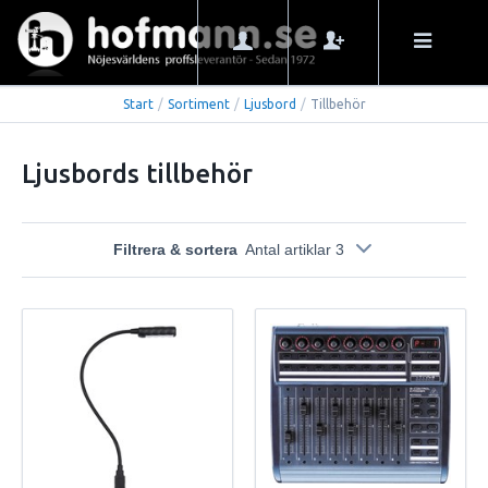
Start
/
Sortiment
/
Ljusbord
/
Tillbehör
Ljusbords tillbehör
Filtrera & sortera
Antal artiklar 3