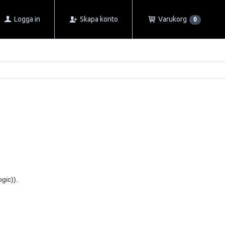
Logga in
Skapa konto
Varukorg
0
gic)).