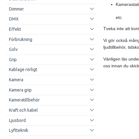
Kamerastat
Dimmer
etc.
DMX
Tveka inte att kon
Effekt
Förbrukning
Vi gör också många
ljudtillbehör, tid
Golv
Vänligen läs under
Grip
oss innan du skick
Kablage rörligt
Kamera
Kamera grip
Kameratillbehör
Kraft och kabel
Ljusbord
Lyftteknik