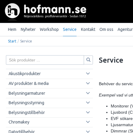
Hem
Nyheter
Workshop
Service
Kontakt
Om oss
Agentur
Start
/
Service
Service
Akustikprodukter
AV produkter & media
Behöver du service
Belysningarmaturer
Exempel vad vi utf
Belysningsstyrning
Monitorer (
Ljusbord (C
Belysningstillbehör
EVF sökare 
Chromakey
Ljusarmatur
Dimmrar (St
Datortillbehör