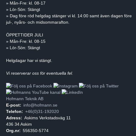
» Mån-Fre: kl. 08-17
» Lör-Sön: Stängt
» Dag före röd helgdag stänger vi kl. 14:00 samt även dagen före
jul-, nyårs- och midsommarafton.
ÖPPETTIDER JULI
» Mån-Fre: kl. 08-15
» Lör-Sön: Stängt
Helgdagar har vi stängt.
Vi reserverar oss för eventuella fel.
Hofmann Teknik AB
E-post:
info@hofmann.se
Telefon:
+46(0)31-192020
Adress:
Askims Verkstadsväg 11
436 34 Askim
Org.nr:
556350-5774