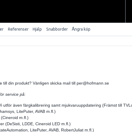
er
Referenser
Hjälp
Snabborder
Ångra köp
 till din produkt? Vänligen skicka mail till per@hofmann.se
ör service på:
Vi utför även färgkalibrering samt mjukvaruuppdatering (Främst till TVLo
hamsys, LitePuter, AVAB m.fl.)
(Cineroid m.fl.)
er (DeSisti, LDDE, Cineroid LED m.fl.)
ateAutomation, LitePuter, AVAB, RobertJuliat m.fl.)