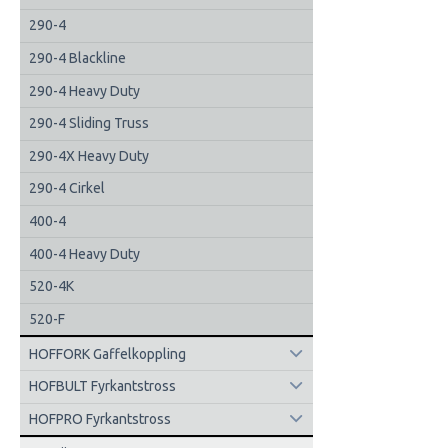
290-4
290-4 Blackline
290-4 Heavy Duty
290-4 Sliding Truss
290-4X Heavy Duty
290-4 Cirkel
400-4
400-4 Heavy Duty
520-4K
520-F
HOFFORK Gaffelkoppling
HOFBULT Fyrkantstross
HOFPRO Fyrkantstross