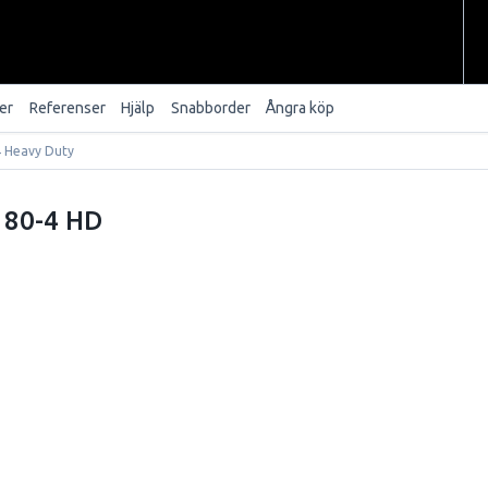
er
Referenser
Hjälp
Snabborder
Ångra köp
4 Heavy Duty
80-4 HD