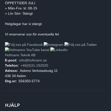
ÖPPETTIDER JULI
» Mån-Fre: kl. 08-15
» Lör-Sön: Stängt
Helgdagar har vi stängt.
Vi reserverar oss för eventuella fel.
Hofmann Teknik AB
E-post:
info@hofmann.se
Telefon:
+46(0)31-192020
Adress:
Askims Verkstadsväg 11
436 34 Askim
Org.nr:
556350-5774
HJÄLP