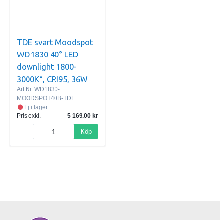
TDE svart Moodspot
WD1830 40° LED
downlight 1800-
3000K°, CRI95, 36W
Art.Nr.
WD1830-
MOODSPOT40B-TDE
Ej i lager
Pris exkl.
5 169.00
Köp