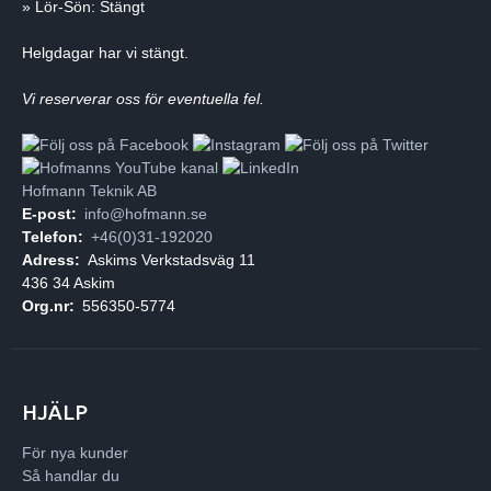
» Lör-Sön: Stängt
Helgdagar har vi stängt.
Vi reserverar oss för eventuella fel.
Hofmann Teknik AB
E-post:
info@hofmann.se
Telefon:
+46(0)31-192020
Adress:
Askims Verkstadsväg 11
436 34 Askim
Org.nr:
556350-5774
HJÄLP
För nya kunder
Så handlar du