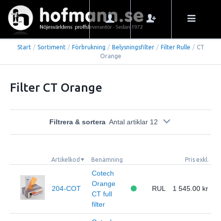
Start
/
Sortiment
/
Förbrukning
/
Belysningsfilter
/
Filter Rulle
/
CT
Orange
Filter CT Orange
Filtrera & sortera
Antal artiklar 12
Artikelkod
Benämning
Pris exkl.
Cotech
Orange
204-COT
RUL
1 545.00
CT full
filter