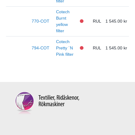
filter
Cotech
Burnt
770-COT
RUL
1 545.00
yellow
filter
Cotech
794-COT
Pretty ´N
RUL
1 545.00
Pink filter