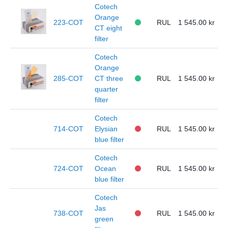
Cotech
Orange
223-COT
RUL
1 545.00
CT eight
filter
Cotech
Orange
285-COT
CT three
RUL
1 545.00
quarter
filter
Cotech
714-COT
Elysian
RUL
1 545.00
blue filter
Cotech
724-COT
Ocean
RUL
1 545.00
blue filter
Cotech
Jas
738-COT
RUL
1 545.00
green