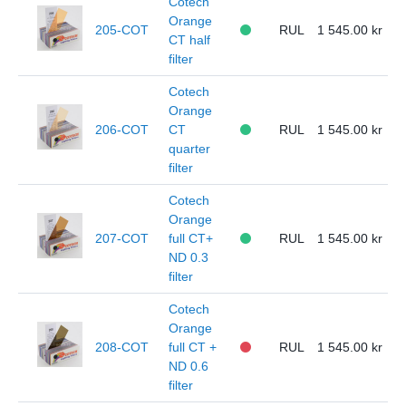
Cotech
Orange
205-COT
RUL
1 545.00
CT half
filter
Cotech
Orange
206-COT
CT
RUL
1 545.00
quarter
filter
Cotech
Orange
207-COT
full CT+
RUL
1 545.00
ND 0.3
filter
Cotech
Orange
208-COT
full CT +
RUL
1 545.00
ND 0.6
filter