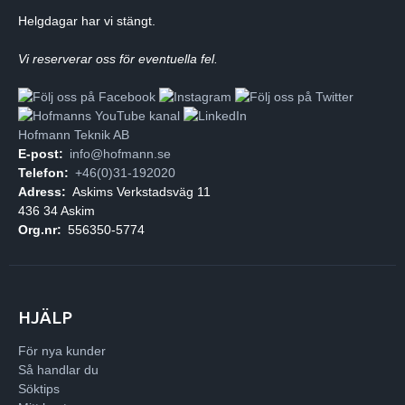
Helgdagar har vi stängt.
Vi reserverar oss för eventuella fel.
Hofmann Teknik AB
E-post:
info@hofmann.se
Telefon:
+46(0)31-192020
Adress:
Askims Verkstadsväg 11
436 34 Askim
Org.nr:
556350-5774
HJÄLP
För nya kunder
Så handlar du
Söktips