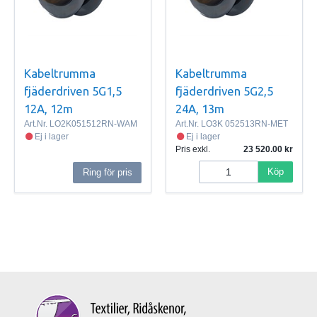
Kabeltrumma
Kabeltrumma
fjäderdriven 5G1,5
fjäderdriven 5G2,5
12A, 12m
24A, 13m
Art.Nr.
LO2K051512RN-WAM
Art.Nr.
LO3K 052513RN-MET
Ej i lager
Ej i lager
Pris exkl.
23 520.00
Köp
Ring för pris