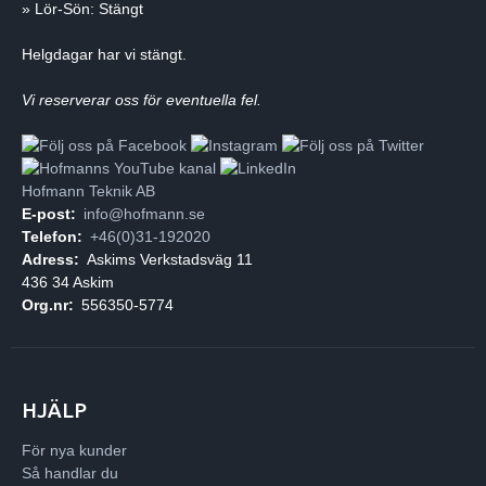
» Lör-Sön: Stängt
Helgdagar har vi stängt.
Vi reserverar oss för eventuella fel.
Hofmann Teknik AB
E-post:
info@hofmann.se
Telefon:
+46(0)31-192020
Adress:
Askims Verkstadsväg 11
436 34 Askim
Org.nr:
556350-5774
HJÄLP
För nya kunder
Så handlar du