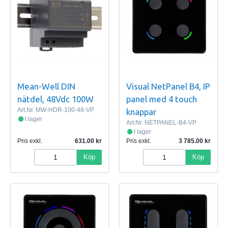
Mean-Well DIN
Visual NetPanel B4, IP
nätdel, 48Vdc 100W
panel med 4 touch
Art.Nr.
MW-HDR-100-48-VP
knappar
I lager
Art.Nr.
NETPANEL-B4-VP
I lager
Pris exkl.
631.00
Pris exkl.
3 785.00
Köp
Köp