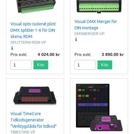
Visual DMX Merger för
Visual opto isolerat plint
DIN montage
DMX splitter 1-6 för DIN
DMXMERGER-VP
skena, RDM
SPLITTERM-RDM-VP
Pris exkl.
4 024.00
Pris exkl.
3 890.00
Köp
Köp
Visual TimeCore
Tidkodsgenerator
"Verktygslåda för tidkod"
TIMECORE-VP