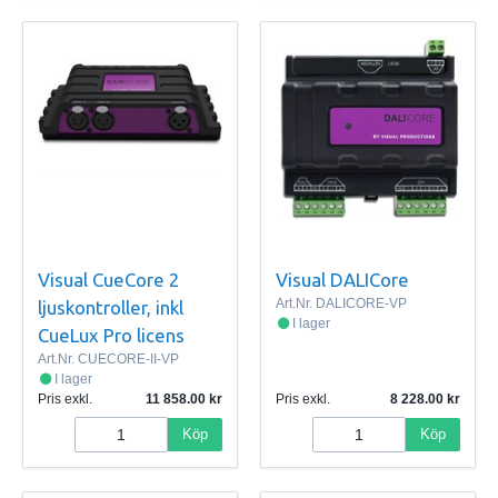
Visual CueCore 2
Visual DALICore
Art.Nr.
DALICORE-VP
ljuskontroller, inkl
I lager
CueLux Pro licens
Art.Nr.
CUECORE-II-VP
I lager
Pris exkl.
11 858.00
Pris exkl.
8 228.00
Köp
Köp