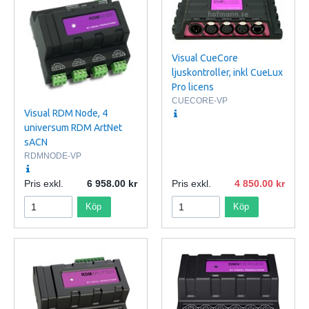
Visual CueCore
ljuskontroller, inkl CueLux
Pro licens
CUECORE-VP
Visual RDM Node, 4
universum RDM ArtNet
sACN
RDMNODE-VP
Pris exkl.
6 958.00
Pris exkl.
4 850.00
Köp
Köp