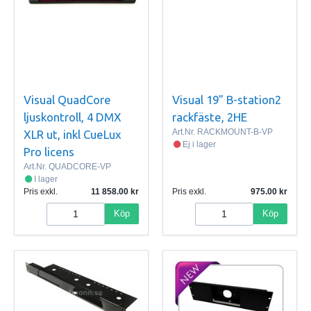
Visual QuadCore
Visual 19" B-station2
ljuskontroll, 4 DMX
rackfäste, 2HE
Art.Nr.
RACKMOUNT-B-VP
XLR ut, inkl CueLux
Ej i lager
Pro licens
Art.Nr.
QUADCORE-VP
I lager
Pris exkl.
11 858.00
Pris exkl.
975.00
Köp
Köp