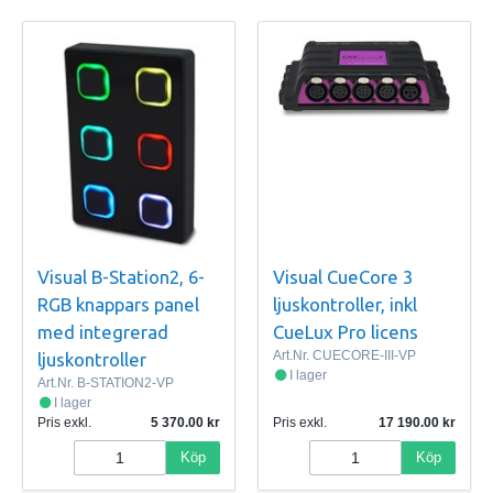
Visual B-Station2, 6-
Visual CueCore 3
RGB knappars panel
ljuskontroller, inkl
med integrerad
CueLux Pro licens
Art.Nr.
CUECORE-III-VP
ljuskontroller
I lager
Art.Nr.
B-STATION2-VP
I lager
Pris exkl.
5 370.00
Pris exkl.
17 190.00
Köp
Köp