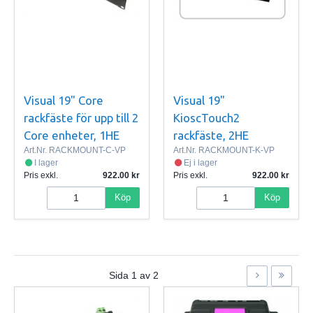
Visual 19" Core
Visual 19"
rackfäste för upp till 2
KioscTouch2
Core enheter, 1HE
rackfäste, 2HE
Art.Nr.
RACKMOUNT-C-VP
Art.Nr.
RACKMOUNT-K-VP
I lager
Ej i lager
Pris exkl.
922.00
Pris exkl.
922.00
Köp
Köp
Sida
1
av
2