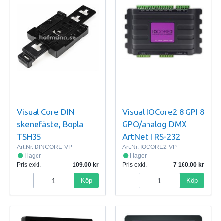
Visual Core DIN
Visual IOCore2 8 GPI 8
skenefäste, Bopla
GPO/analog DMX
TSH35
ArtNet I RS-232
Art.Nr.
DINCORE-VP
Art.Nr.
IOCORE2-VP
I lager
I lager
Pris exkl.
109.00
Pris exkl.
7 160.00
Köp
Köp