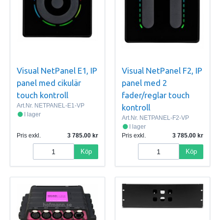
Visual NetPanel E1, IP
Visual NetPanel F2, IP
panel med cikulär
panel med 2
touch kontroll
fader/reglar touch
Art.Nr.
NETPANEL-E1-VP
kontroll
I lager
Art.Nr.
NETPANEL-F2-VP
I lager
Pris exkl.
3 785.00
Pris exkl.
3 785.00
Köp
Köp