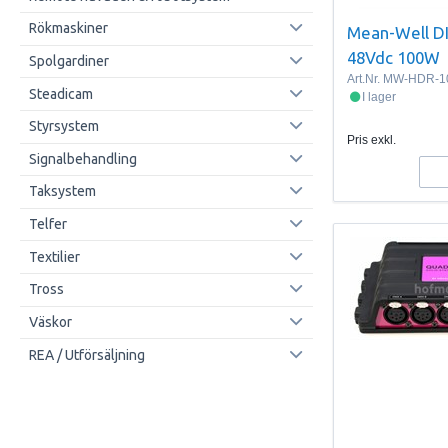
Rökmaskiner
Mean-Well DI
48Vdc 100W
Spolgardiner
Art.Nr.
MW-HDR-1
Steadicam
I lager
Styrsystem
Pris exkl.
Signalbehandling
Taksystem
Telfer
Textilier
Tross
Väskor
REA / Utförsäljning