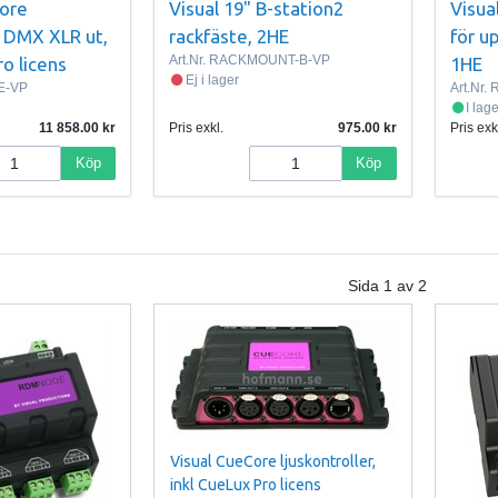
Core
Visual 19" B-station2
Visua
 4 DMX XLR ut,
rackfäste, 2HE
för up
Art.Nr.
RACKMOUNT-B-VP
ro licens
1HE
Ej i lager
E-VP
Art.Nr.
I lag
11 858.00
Pris exkl.
975.00
Pris exk
Köp
Köp
Sida
1
av
2
Visual CueCore ljuskontroller,
inkl CueLux Pro licens