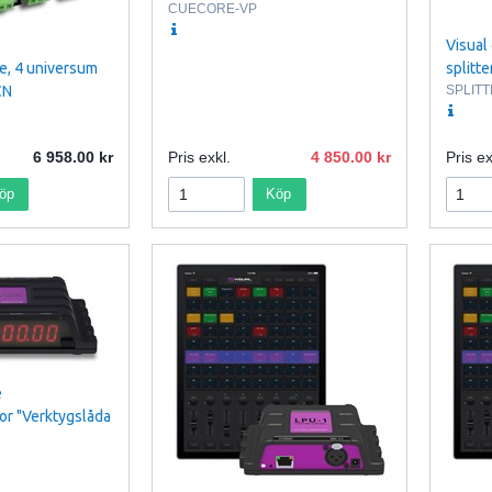
CUECORE-VP
Visual
e, 4 universum
splitt
CN
SPLIT
6 958.00
Pris exkl.
4 850.00
Pris ex
öp
Köp
e
or "Verktygslåda