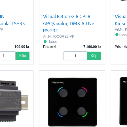
DIN
Visual IOCore2 8 GPI 8
Visua
Bopla TSH35
GPO/analog DMX ArtNet I
Kiosc
VP
Art.Nr.
RS-232
I lag
Art.Nr.
IOCORE2-VP
I lager
109.00
Pris exkl.
7 160.00
Pris exk
Köp
Köp