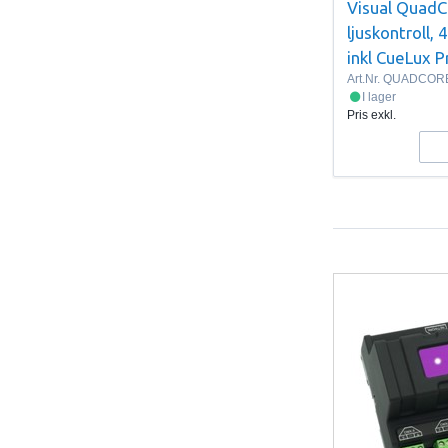
Visual Quad
ljuskontroll,
inkl CueLux P
Art.Nr.
QUADCOR
I lager
Pris exkl.