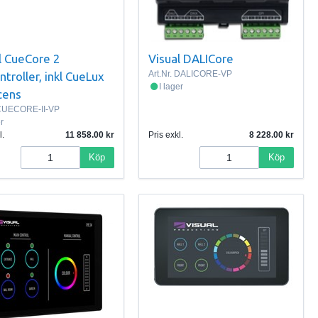
l CueCore 2
Visual DALICore
Art.Nr.
DALICORE-VP
ntroller, inkl CueLux
I lager
icens
UECORE-II-VP
er
l.
11 858.00
Pris exkl.
8 228.00
Köp
Köp