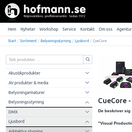
Hem
Nyheter
Workshop
Service
Kontakt
Om oss
Agentur
Start
/
Sortiment
/
Belysningsstyrning
/
Ljusbord
/
CueCore
Akustikprodukter
AV produkter & media
Belysningarmaturer
CueCore -
Belysningsstyrning
De beskriver sig 
DMX
Ljusbord
"Visual Productio
Arkitektur styrning