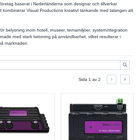
 företag baserat i Nederländerna som designar och tillverkar
nd kombinerar Visual Productions kreativt tänkande med talangen att
ör belysning inom hotell, museer, temamiljöer, systemintegration
made med stark betoning på användbarhet, vilket resulterar i
 på marknaden.
Sida
1
av
2