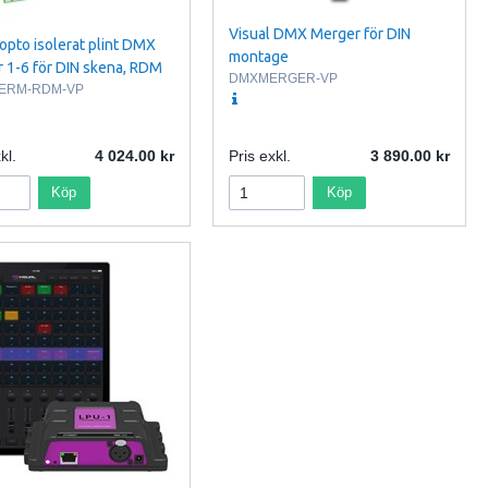
Visual DMX Merger för DIN
 opto isolerat plint DMX
montage
er 1-6 för DIN skena, RDM
DMXMERGER-VP
TERM-RDM-VP
kl.
4 024.00
Pris exkl.
3 890.00
Köp
Köp