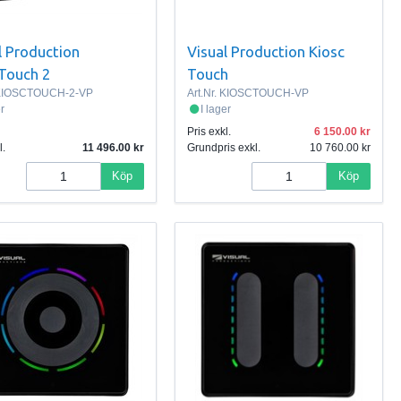
l Production
Visual Production Kiosc
Touch 2
Touch
KIOSCTOUCH-2-VP
Art.Nr.
KIOSCTOUCH-VP
er
I lager
Pris exkl.
6 150.00
l.
11 496.00
Grundpris exkl.
10 760.00
Köp
Köp