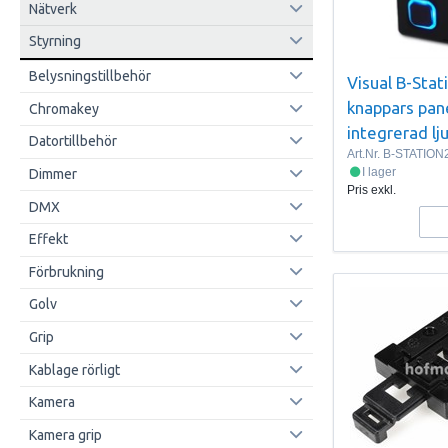
Nätverk
Styrning
Belysningstillbehör
Visual B-Stat
knappars pan
Chromakey
integrerad lj
Datortillbehör
Art.Nr.
B-STATION
I lager
Dimmer
Pris exkl.
DMX
Effekt
Förbrukning
Golv
Grip
Kablage rörligt
Kamera
Kamera grip