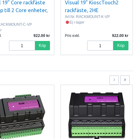
l 19" Core rackfäste
Visual 19" KioscTouch2
p till 2 Core enheter,
rackfäste, 2HE
Art.Nr.
RACKMOUNT-K-VP
Ej i lager
RACKMOUNT-C-VP
er
l.
922.00
Pris exkl.
922.00
Köp
Köp