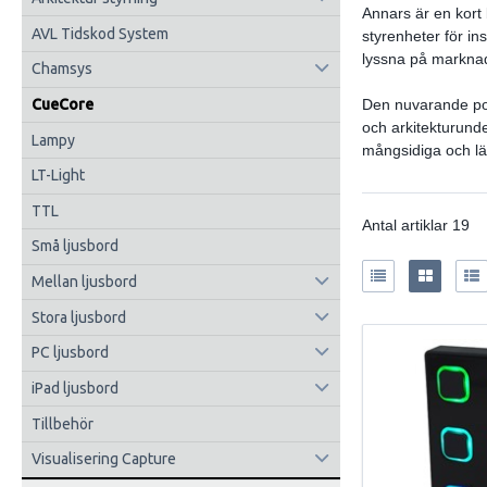
Annars är en kort 
AVL Tidskod System
styrenheter för i
lyssna på marknade
Chamsys
Den nuvarande por
CueCore
och arkitekturund
Lampy
mångsidiga och lä
LT-Light
TTL
Antal artiklar
19
Små ljusbord
Mellan ljusbord
Stora ljusbord
PC ljusbord
iPad ljusbord
Tillbehör
Visualisering Capture