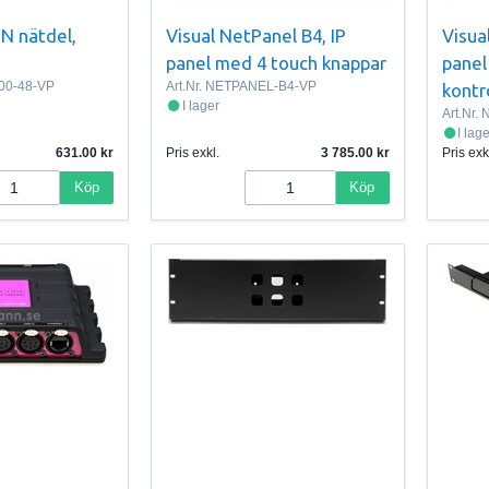
N nätdel,
Visual NetPanel B4, IP
Visua
panel med 4 touch knappar
panel
00-48-VP
Art.Nr.
NETPANEL-B4-VP
kontr
I lager
Art.Nr.
N
I lag
631.00
Pris exkl.
3 785.00
Pris exk
Köp
Köp