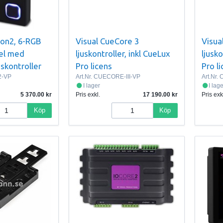
ion2, 6-RGB
Visual CueCore 3
Visua
el med
ljuskontroller, inkl CueLux
ljusko
uskontroller
Pro licens
Pro l
2-VP
Art.Nr.
CUECORE-III-VP
Art.Nr.
C
I lager
I lag
5 370.00
Pris exkl.
17 190.00
Pris exk
Köp
Köp