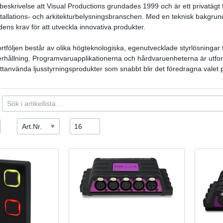
beskrivelse att Visual Productions grundades 1999 och är ett privatägt
nstallations- och arkitekturbelysningsbranschen. Med en teknisk bakgru
ns krav för att utveckla innovativa produkter.
tföljen består av olika högteknologiska, egenutvecklade styrlösningar f
erhållning. Programvaruapplikationerna och hårdvaruenheterna är utfor
ttanvända ljusstyrningsprodukter som snabbt blir det föredragna valet
Art.Nr.
16