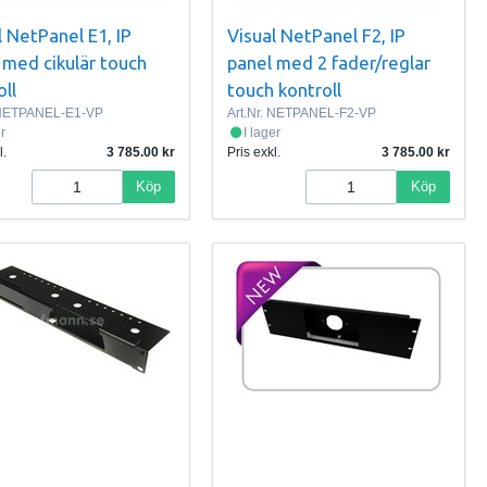
l NetPanel E1, IP
Visual NetPanel F2, IP
 med cikulär touch
panel med 2 fader/reglar
oll
touch kontroll
ETPANEL-E1-VP
Art.Nr.
NETPANEL-F2-VP
er
I lager
l.
3 785.00
Pris exkl.
3 785.00
Köp
Köp