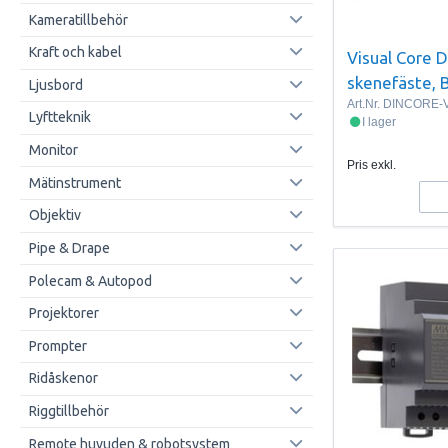
Kameratillbehör
Kraft och kabel
Visual Core 
skenefäste, 
Ljusbord
Art.Nr.
DINCORE-
Lyftteknik
I lager
Monitor
Pris exkl.
Mätinstrument
Objektiv
Pipe & Drape
Polecam & Autopod
Projektorer
Prompter
Ridåskenor
Riggtillbehör
Remote huvuden & robotsystem