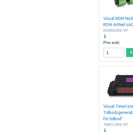
Visual RDM Nod
RDM ArtNet sA
RDMNODE-VP
Pris exkl.
K
Visual TimeCor
Tidkodsgenerat
för tidkod"
TIMECORE-VP