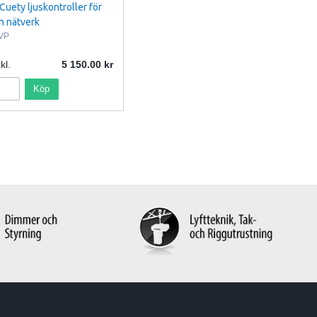
Cuety ljuskontroller för
h nätverk
VP
kl.
5 150.00
Köp