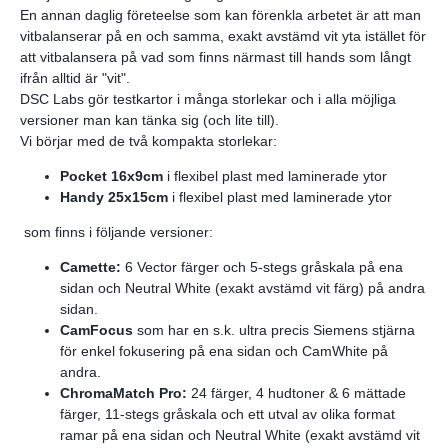
En annan daglig företeelse som kan förenkla arbetet är att man
vitbalanserar på en och samma, exakt avstämd vit yta istället för
att vitbalansera på vad som finns närmast till hands som långt
ifrån alltid är "vit".
DSC Labs gör testkartor i många storlekar och i alla möjliga
versioner man kan tänka sig (och lite till).
Vi börjar med de två kompakta storlekar:
Pocket 16x9cm
i flexibel plast med laminerade ytor
Handy 25x15cm
i flexibel plast med laminerade ytor
som finns i följande versioner:
Camette:
6 Vector färger och 5-stegs gråskala på ena
sidan och Neutral White (exakt avstämd vit färg) på andra
sidan.
CamFocus
som har en s.k. ultra precis Siemens stjärna
för enkel fokusering på ena sidan och CamWhite på
andra.
ChromaMatch Pro:
24 färger, 4 hudtoner & 6 mättade
färger, 11-stegs gråskala och ett utval av olika format
ramar på ena sidan och Neutral White (exakt avstämd vit