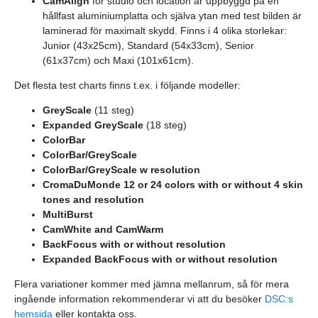
CamAlign
för studio och location är uppbyggd på en
hållfast aluminiumplatta och själva ytan med test bilden är
laminerad för maximalt skydd. Finns i 4 olika storlekar:
Junior (43x25cm), Standard (54x33cm), Senior
(61x37cm) och Maxi (101x61cm).
Det flesta test charts finns t.ex. i följande modeller:
GreyScale
(11 steg)
Expanded GreyScale
(18 steg)
ColorBar
ColorBar/GreyScale
ColorBar/GreyScale w resolution
CromaDuMonde 12 or 24 colors with or without 4 skin
tones and resolution
MultiBurst
CamWhite and
CamWarm
BackFocus with or without resolution
Expanded BackFocus with or without resolution
Flera variationer kommer med jämna mellanrum, så för mera
ingående information rekommenderar vi att du besöker
DSC:s
hemsida
eller kontakta oss.