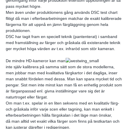
genomgång inför varje produktion eftersom upplösningen är så
pass mycket högre.
Men även under produktionens gång används DSC test chart
flitigt då man i efterbearbetningen matchar de exakt kalibrerade
färgerna för att uppnå en jämn färgläggning genom hela
produktionen.
DSC har tagit fram en speciell teknik (pantenterat) i samband
med framställning av färger och gråskala då existerande teknik
ger mycket höga värden av t.ex. infraröd som stör kameran.
De mindre HD-kameror kan man
inte själv kalibrera på samma sätt som de stora modellerna,
men jobbar man med kvalitativa färgkartor i det dagliga, inser
man snabbt fördelen med dessa. Man kan spara mycket tid och
pengar. Sist men inte minst kan man få en enhetlig produkt som
är färganpassad enl. givna inställningar vare sig det är
naturtroget eller färgat.
Om man t.ex. spelar in en liten sekvens med en kvalitativ färg-
och gråskala inför varje scen eller tagning, kan man enkelt i
efterbearbetningen hålla färgskalan i det läge man önskar,
då man alltid vet exakt vilka färger som finns på testkartan och
kan justerar därefter i redigeringen.