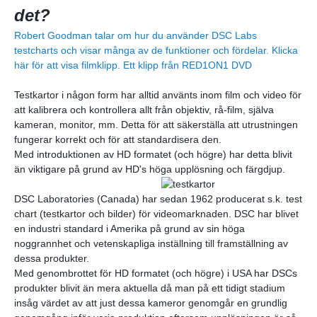
det?
Robert Goodman talar om hur du använder DSC Labs
testcharts och visar många av de funktioner och fördelar. Klicka
här för att visa filmklipp.
Ett klipp från RED1ON1 DVD
Testkartor i någon form har alltid använts inom film och video för
att kalibrera och kontrollera allt från objektiv, rå-film, själva
kameran, monitor, mm. Detta för att säkerställa att utrustningen
fungerar korrekt och för att standardisera den.
Med introduktionen av HD formatet (och högre) har detta blivit
än viktigare på grund av HD's höga upplösning och färgdjup.
DSC Laboratories (Canada) har sedan 1962 producerat s.k. test
chart (testkartor och bilder) för videomarknaden. DSC har blivet
en industri standard i Amerika på grund av sin höga
noggrannhet och vetenskapliga inställning till framställning av
dessa produkter.
Med genombrottet för HD formatet (och högre) i USA har DSCs
produkter blivit än mera aktuella då man på ett tidigt stadium
insåg värdet av att just dessa kameror genomgår en grundlig