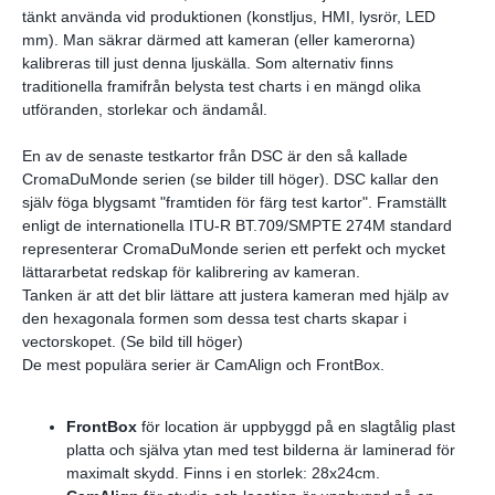
tänkt använda vid produktionen (konstljus, HMI, lysrör, LED
mm). Man säkrar därmed att kameran (eller kamerorna)
kalibreras till just denna ljuskälla. Som alternativ finns
traditionella framifrån belysta test charts i en mängd olika
utföranden, storlekar och ändamål.
En av de senaste testkartor från DSC är den så kallade
CromaDuMonde serien (se bilder till höger). DSC kallar den
själv föga blygsamt "framtiden för färg test kartor". Framställt
enligt de internationella ITU-R BT.709/SMPTE 274M standard
representerar CromaDuMonde serien ett perfekt och mycket
lättararbetat redskap för kalibrering av kameran.
Tanken är att det blir lättare att justera kameran med hjälp av
den hexagonala formen som dessa test charts skapar i
vectorskopet. (Se bild till höger)
De mest populära serier är CamAlign och FrontBox.
FrontBox
för location är uppbyggd på en slagtålig plast
platta och själva ytan med test bilderna är laminerad för
maximalt skydd. Finns i en storlek: 28x24cm.