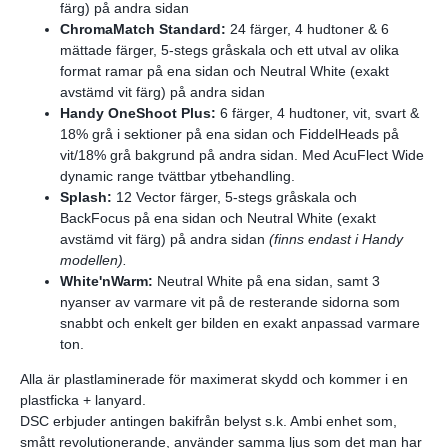
färg) på andra sidan
ChromaMatch Standard:
24 färger, 4 hudtoner & 6
mättade färger, 5-stegs gråskala och ett utval av olika
format ramar på ena sidan och Neutral White (exakt
avstämd vit färg) på andra sidan
Handy OneShoot Plus:
6 färger, 4 hudtoner, vit, svart &
18% grå i sektioner på ena sidan och FiddelHeads på
vit/18% grå bakgrund på andra sidan. Med AcuFlect Wide
dynamic range tvättbar ytbehandling.
Splash:
12 Vector färger, 5-stegs gråskala och
BackFocus på ena sidan och Neutral White (exakt
avstämd vit färg) på andra sidan
(finns endast i Handy
modellen).
White'nWarm:
Neutral White på ena sidan, samt 3
nyanser av varmare vit på de resterande sidorna som
snabbt och enkelt ger bilden en exakt anpassad varmare
ton.
Alla är plastlaminerade för maximerat skydd och kommer i en
plastficka + lanyard.
DSC erbjuder antingen bakifrån belyst s.k. Ambi enhet som,
smått revolutionerande, använder samma ljus som det man har