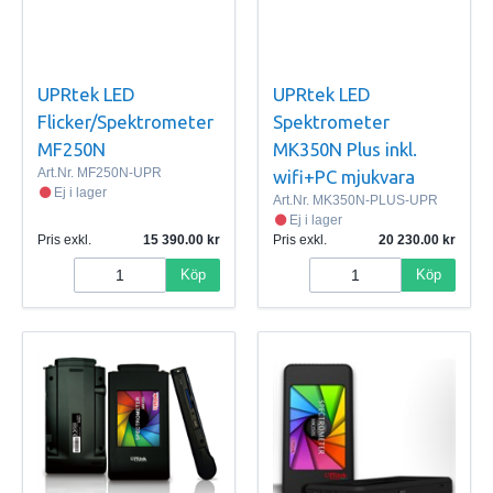
UPRtek LED
UPRtek LED
Flicker/Spektrometer
Spektrometer
MF250N
MK350N Plus inkl.
Art.Nr.
MF250N-UPR
wifi+PC mjukvara
Ej i lager
Art.Nr.
MK350N-PLUS-UPR
Ej i lager
Pris exkl.
15 390.00
Pris exkl.
20 230.00
Köp
Köp