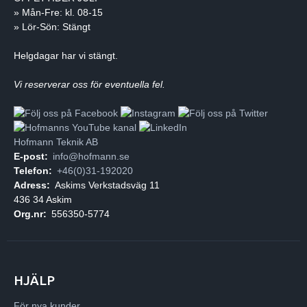
» Mån-Fre: kl. 08-15
» Lör-Sön: Stängt
Helgdagar har vi stängt.
Vi reserverar oss för eventuella fel.
Hofmann Teknik AB
E-post:
info@hofmann.se
Telefon:
+46(0)31-192020
Adress:
Askims Verkstadsväg 11
436 34 Askim
Org.nr:
556350-5774
HJÄLP
För nya kunder