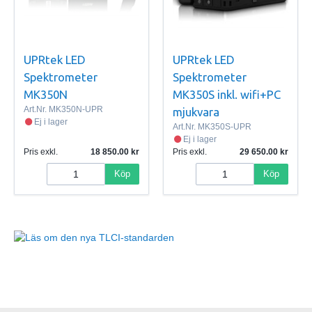
UPRtek LED
UPRtek LED
Spektrometer
Spektrometer
MK350N
MK350S inkl. wifi+PC
Art.Nr.
MK350N-UPR
mjukvara
Ej i lager
Art.Nr.
MK350S-UPR
Ej i lager
Pris exkl.
18 850.00
Pris exkl.
29 650.00
Köp
Köp