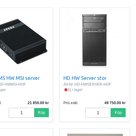
MS HW MSI server
HD HW Server stor
HD-HWMSI-HOF
Art.Nr.
HD-HWSERVER-HOF
lager
Ej i lager
l.
21 850.00
Pris exkl.
49 750.00
Köp
Köp