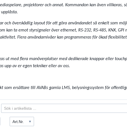
mediaspelare, projektorer och annat. Kommandon kan även villkoras, så
 upplåsta.
lar och överskådlig layout för att göra användandet så enkelt som möjl
som kan ta emot styrsignaler över ethernet, RS-232, RS-485, KNX, GPI 
 aktivitet. Flera användarnivåer kan programmeras för ökad flexibilitet
s ut med flera manöverplatser med dedikerade knappar eller touchpan
s upp av er egen tekniker eller av oss.
kt som ersättare till AVABs gamla LMS, belysningssystem för offentlig
Art.Nr.