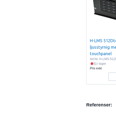
H-LMS 512Dt
ljusstyrnig m
touchpanel
Art.Nr.
H-LMS-51
Ej i lager
Pris exkl.
Referenser: