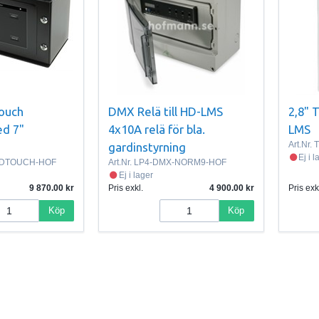
ouch
DMX Relä till HD-LMS
2,8" T
ed 7"
4x10A relä för bla.
LMS
Art.Nr.
T
gardinstyrning
Ej i 
2DTOUCH-HOF
Art.Nr.
LP4-DMX-NORM9-HOF
Ej i lager
9 870.00
Pris exkl.
4 900.00
Pris exk
Köp
Köp