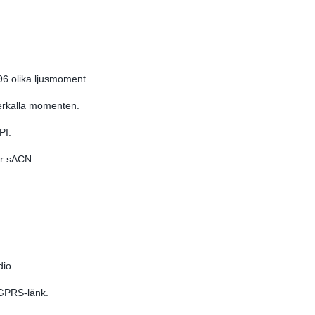
96 olika ljusmoment.
erkalla momenten.
PI.
er sACN.
dio.
 GPRS-länk.