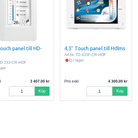
ouch panel till HD-
4,3" Touch panel till Hdlms
Art.Nr.
TD-433F-CR-HOF
Ej i lager
D-233-CR-HOF
lager
l.
3 407.00
Pris exkl.
4 300.00
Köp
Köp