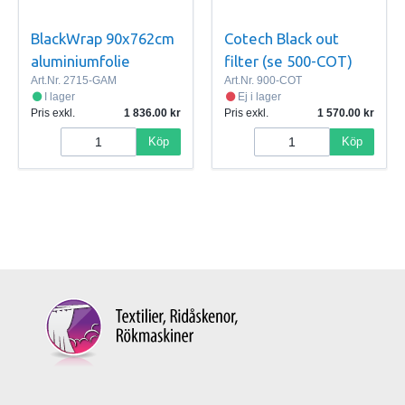
BlackWrap 90x762cm
Cotech Black out
aluminiumfolie
filter (se 500-COT)
Art.Nr.
2715-GAM
Art.Nr.
900-COT
I lager
Ej i lager
Pris exkl.
1 836.00
Pris exkl.
1 570.00
Köp
Köp