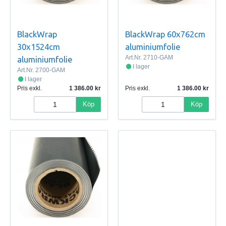
BlackWrap
BlackWrap 60x762cm
30x1524cm
aluminiumfolie
Art.Nr.
2710-GAM
aluminiumfolie
I lager
Art.Nr.
2700-GAM
I lager
Pris exkl.
1 386.00
Pris exkl.
1 386.00
Köp
Köp