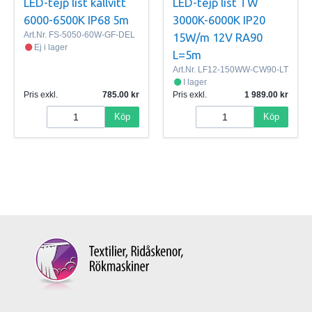
LED-tejp list kallvitt
LED-tejp list TW
6000-6500K IP68 5m
3000K-6000K IP20
Art.Nr.
FS-5050-60W-GF-DEL
15W/m 12V RA90
Ej i lager
L=5m
Art.Nr.
LF12-150WW-CW90-LT
I lager
Pris exkl.
785.00
Pris exkl.
1 989.00
Köp
Köp