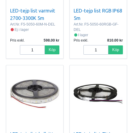
LED-tejp list varmvit
LED-tejp list RGB IP68
2700-3300K 5m
5m
Art.Nr.
FS-5050-60M-N-DEL
Art.Nr.
FS-5050-60RGB-GF-
Ej i lager
DEL
I lager
Pris exkl.
598.00
Pris exkl.
810.00
Köp
Köp