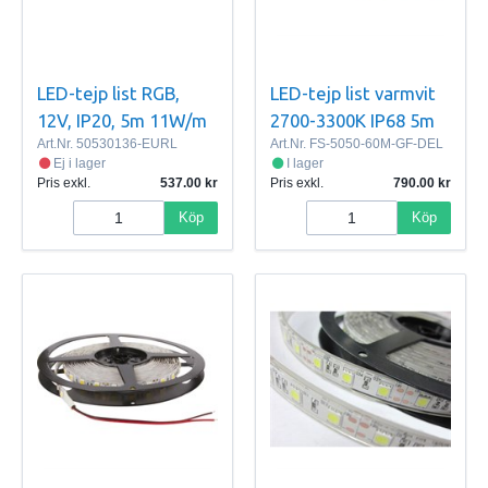
LED-tejp list RGB,
LED-tejp list varmvit
12V, IP20, 5m 11W/m
2700-3300K IP68 5m
Art.Nr.
50530136-EURL
Art.Nr.
FS-5050-60M-GF-DEL
Ej i lager
I lager
Pris exkl.
537.00
Pris exkl.
790.00
Köp
Köp