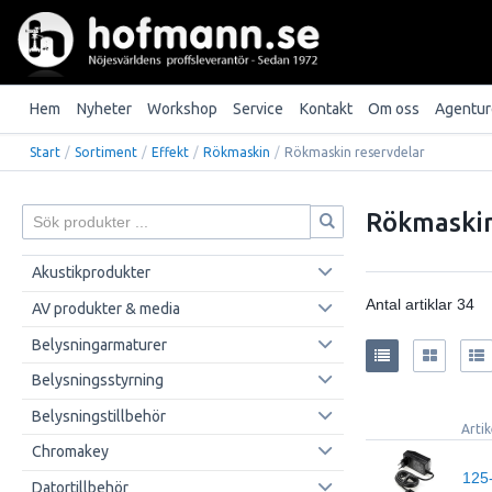
Hem
Nyheter
Workshop
Service
Kontakt
Om oss
Agentur
Start
/
Sortiment
/
Effekt
/
Rökmaskin
/
Rökmaskin reservdelar
Rökmaskin
Akustikprodukter
Antal artiklar
34
AV produkter & media
Belysningarmaturer
Belysningsstyrning
Belysningstillbehör
Arti
Chromakey
125
Datortillbehör