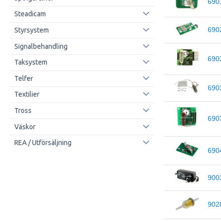
690
Steadicam
690
Styrsystem
Signalbehandling
690
Taksystem
Telfer
690
Textilier
Tross
690
Väskor
REA / Utförsäljning
690
900
902