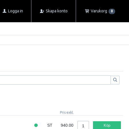
Logga in
Skapa konto
Varukorg
0
Pris exkl.
ST
940.00
Köp