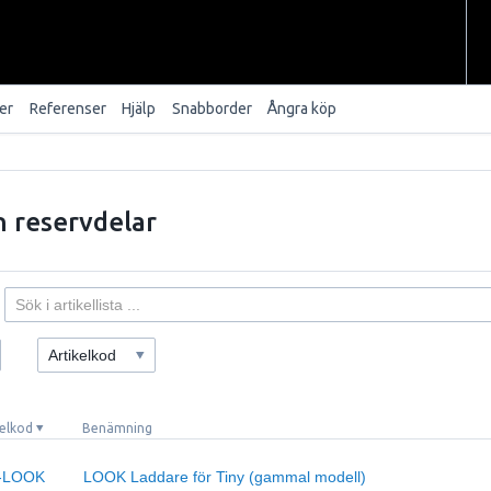
er
Referenser
Hjälp
Snabborder
Ångra köp
 reservdelar
Artikelkod
kelkod
Benämning
-LOOK
LOOK Laddare för Tiny (gammal modell)