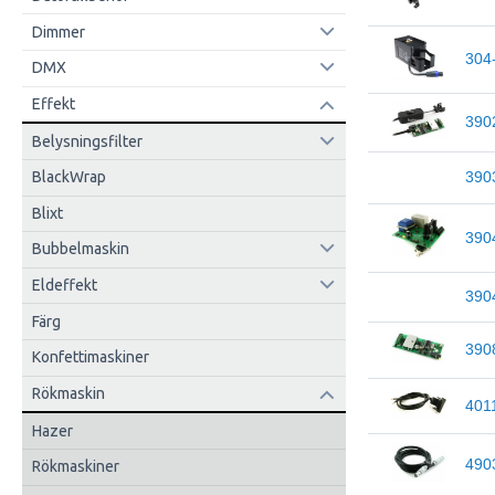
Dimmer
304
DMX
Effekt
390
Belysningsfilter
BlackWrap
390
Blixt
390
Bubbelmaskin
Eldeffekt
390
Färg
390
Konfettimaskiner
Rökmaskin
401
Hazer
490
Rökmaskiner