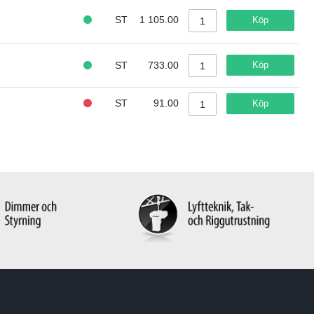
ST
1 105.00
Köp
ST
733.00
Köp
ST
91.00
Köp