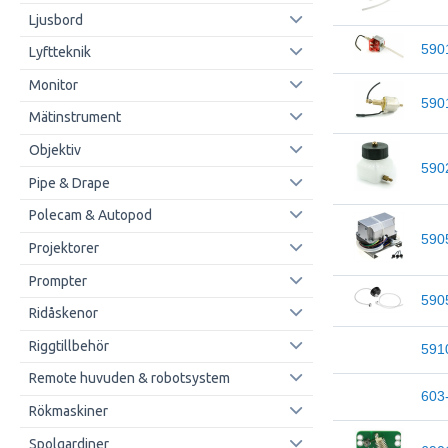
Ljusbord
590
Lyftteknik
Monitor
590
Mätinstrument
Objektiv
590
Pipe & Drape
Polecam & Autopod
590
Projektorer
Prompter
590
Ridåskenor
Riggtillbehör
591
Remote huvuden & robotsystem
603
Rökmaskiner
Spolgardiner