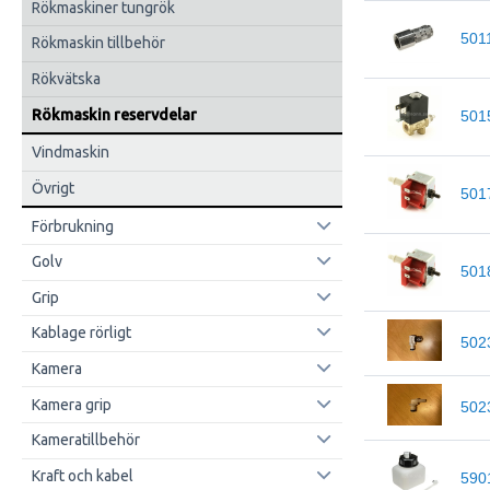
Rökmaskiner tungrök
501
Rökmaskin tillbehör
Rökvätska
Rökmaskin reservdelar
501
Vindmaskin
Övrigt
501
Förbrukning
Golv
501
Grip
Kablage rörligt
502
Kamera
Kamera grip
502
Kameratillbehör
Kraft och kabel
590