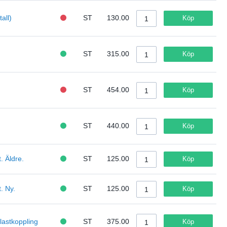
all)
ST
130.00
Köp
ST
315.00
Köp
ST
454.00
Köp
ST
440.00
Köp
. Äldre.
ST
125.00
Köp
t. Ny.
ST
125.00
Köp
lastkoppling
ST
375.00
Köp