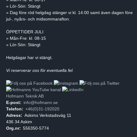
» Lör-Sön: Stängt
» Dag före röd helgdag stänger vi kl. 14:00 samt även dagen före
jul-, nyårs- och midsommarafton.
ÖPPETTIDER JULI
» Mån-Fre: kl. 08-15
» Lör-Sön: Stängt
Helgdagar har vi stängt.
Vi reserverar oss för eventuella fel.
Hofmann Teknik AB
E-post:
info@hofmann.se
Telefon:
+46(0)31-192020
Adress:
Askims Verkstadsväg 11
436 34 Askim
Org.nr:
556350-5774