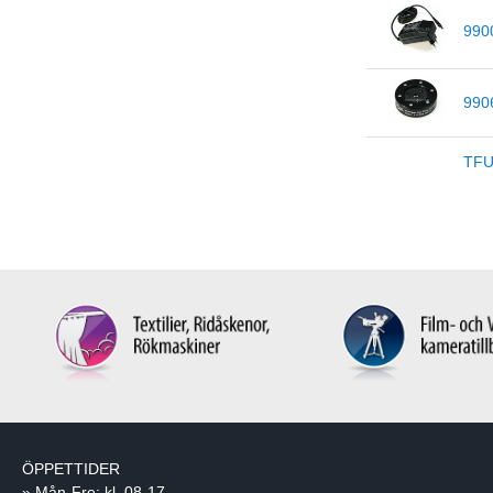
990
990
TF
ÖPPETTIDER
» Mån-Fre: kl. 08-17