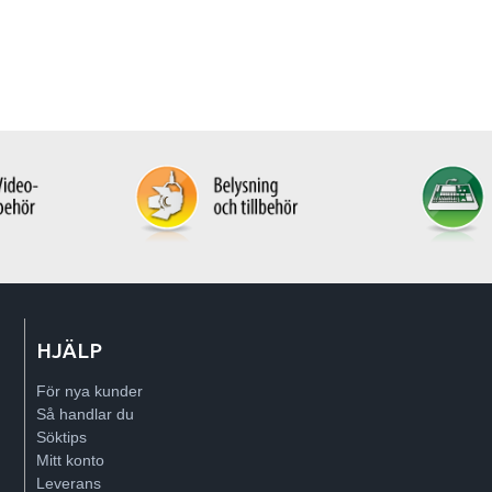
HJÄLP
För nya kunder
Så handlar du
Söktips
Mitt konto
Leverans