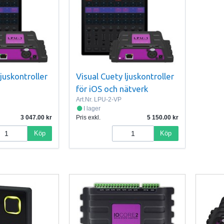
ljuskontroller
Visual Cuety ljuskontroller
för iOS och nätverk
Art.Nr.
LPU-2-VP
I lager
3 047.00
Pris exkl.
5 150.00
Köp
Köp