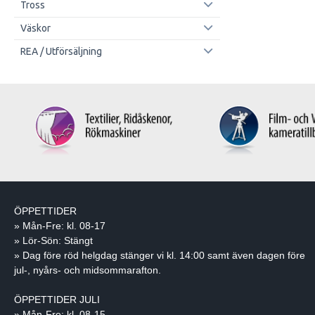
Tross
Väskor
REA / Utförsäljning
ÖPPETTIDER
» Mån-Fre: kl. 08-17
» Lör-Sön: Stängt
» Dag före röd helgdag stänger vi kl. 14:00 samt även dagen före
jul-, nyårs- och midsommarafton.
ÖPPETTIDER JULI
» Mån-Fre: kl. 08-15