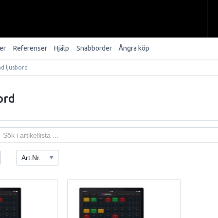
er
Referenser
Hjälp
Snabborder
Ångra köp
ad ljusbord
ord
Art.Nr.