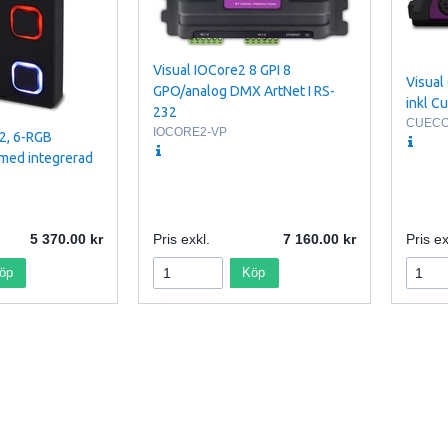
Visual IOCore2 8 GPI 8
Visual
GPO/analog DMX ArtNet I RS-
inkl C
232
CUECOR
IOCORE2-VP
n2, 6-RGB
 med integrerad
5 370.00
Pris exkl.
7 160.00
Pris ex
öp
Köp