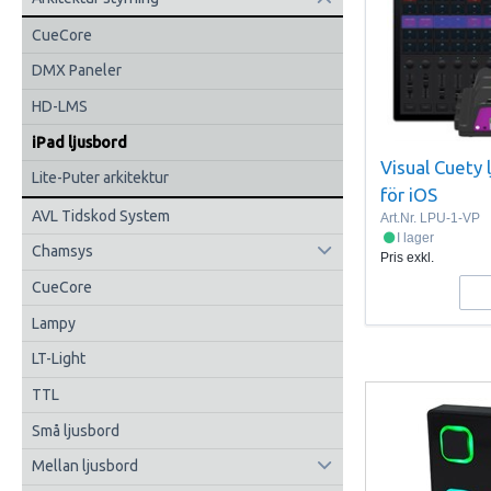
CueCore
DMX Paneler
HD-LMS
iPad ljusbord
Visual Cuety 
Lite-Puter arkitektur
för iOS
AVL Tidskod System
Art.Nr.
LPU-1-VP
I lager
Chamsys
Pris exkl.
CueCore
Lampy
LT-Light
TTL
Små ljusbord
Mellan ljusbord