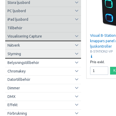
Stora ljusbord
PC ljusbord
iPad ljusbord
Tillbehör
Visual B-Statio
Visualisering Capture
knappars panel
Nätverk
ljuskontroller
B-STATION2-VP
Styrning
Pris exkl.
Belysningstillbehör
K
Chromakey
Datortillbehör
Dimmer
DMX
Effekt
Förbrukning