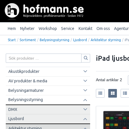
Hem
Nyheter
Workshop
Service
Kontakt
Om oss
Agentur
Start
/
Sortiment
/
Belysningsstyrning
/
Ljusbord
/
Arkitektur styrning
/
iP
iPad ljusb
Akustikprodukter
Antal artiklar
2
AV produkter & media
Belysningarmaturer
Belysningsstyrning
DMX
Ljusbord
Arkitektur styrning