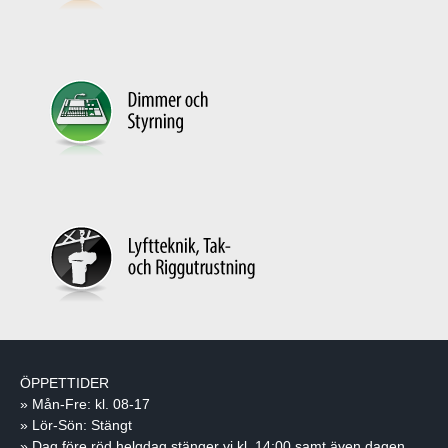
ÖPPETTIDER
» Mån-Fre: kl. 08-17
» Lör-Sön: Stängt
» Dag före röd helgdag stänger vi kl. 14:00 samt även dagen