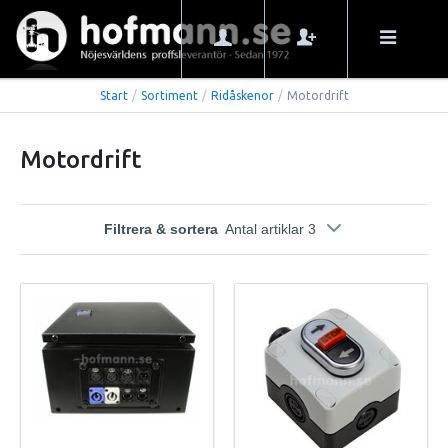
Start
/
Sortiment
/
Ridåskenor
/
Motordrift
Motordrift
Filtrera & sortera
Antal artiklar 3