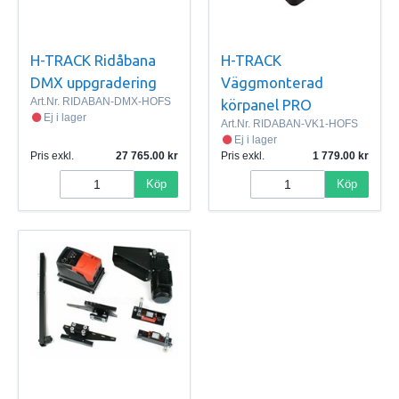
H-TRACK Ridåbana
H-TRACK
DMX uppgradering
Väggmonterad
Art.Nr.
RIDABAN-DMX-HOFS
körpanel PRO
Ej i lager
Art.Nr.
RIDABAN-VK1-HOFS
Ej i lager
Pris exkl.
27 765.00
Pris exkl.
1 779.00
Köp
Köp