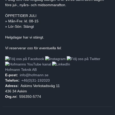
före jul-, nyårs- och midsommarafton.
ÖPPETTIDER JULI
» Mån-Fre: kl. 08-15
» Lör-Sön: Stängt
Helgdagar har vi stängt.
Vi reserverar oss för eventuella fel.
Hofmann Teknik AB
E-post:
info@hofmann.se
Telefon:
+46(0)31-192020
Adress:
Askims Verkstadsväg 11
436 34 Askim
Org.nr:
556350-5774