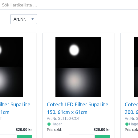
Art.Nr.
lter SupaLite
Cotech LED Filter SupaLite
Cotec
61cm
150. 61cm x 61cm
200. 
T
Art.Nr.
SLT150-COT
Art.Nr.
S
I lager
I lag
820.00
Pris exkl.
820.00
Pris exk