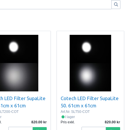
h LED Filter SupaLite
Cotech LED Filter SupaLite
61cm x 61cm
50. 61cm x 61cm
LT200-COT
Art.Nr.
SLT50-COT
er
I lager
l.
820.00
Pris exkl.
820.00