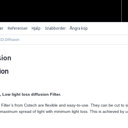
er
Referenser
Hjälp
Snabborder
Ångra köp
ED Diffusion
sion
ion
, Low light loss diffusion Filter.
 Filter’s from Cotech are flexible and easy-to-use. They can be cut to siz
maximum spread of light with minimum light loss. This is achieved by u