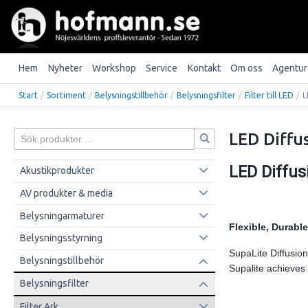
Hem
Nyheter
Workshop
Service
Kontakt
Om oss
Agentur
Start
/
Sortiment
/
Belysningstillbehör
/
Belysningsfilter
/
Filter till LED
/
L
LED Diffu
LED Diffus
Akustikprodukter
AV produkter & media
Belysningarmaturer
Flexible, Durable
Belysningsstyrning
SupaLite Diffusion
Belysningstillbehör
Supalite achieves 
Belysningsfilter
Filter Ark