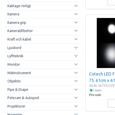
Kablage rörligt
Kamera
Kamera grip
Kameratillbehör
Kraft och kabel
Ljusbord
Lyftteknik
Monitor
Mätinstrument
Cotech LED Fi
75. 61cm x 6
Objektiv
Art.Nr.
SLT75-COT
Pipe & Drape
I lager
Pris exkl.
Polecam & Autopod
Projektorer
Prompter