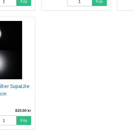
Köp
Köp
lter SupaLite
1cm
820.00
Köp