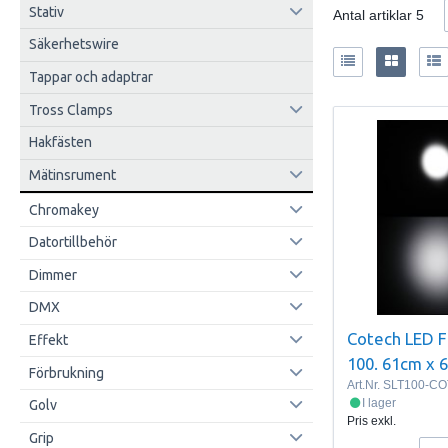
Stativ
Antal artiklar
5
Säkerhetswire
Tappar och adaptrar
Tross Clamps
Hakfästen
Mätinsrument
Chromakey
Datortillbehör
Dimmer
DMX
Cotech LED Fi
Effekt
100. 61cm x 
Förbrukning
Art.Nr.
SLT100-CO
I lager
Golv
Pris exkl.
Grip