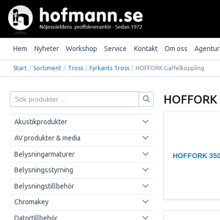
Hem
Nyheter
Workshop
Service
Kontakt
Om oss
Agentur
Start
/
Sortiment
/
Tross
/
Fyrkants Tross
/
HOFFORK Gaffelkoppling
HOFFORK 
Akustikprodukter
AV produkter & media
Belysningarmaturer
HOFFORK 350
Belysningsstyrning
Belysningstillbehör
Chromakey
Datortillbehör