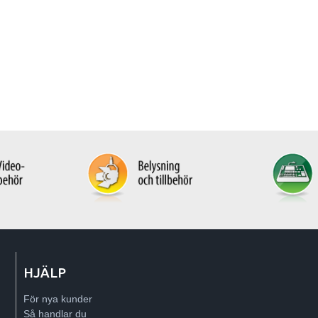
HJÄLP
För nya kunder
Så handlar du